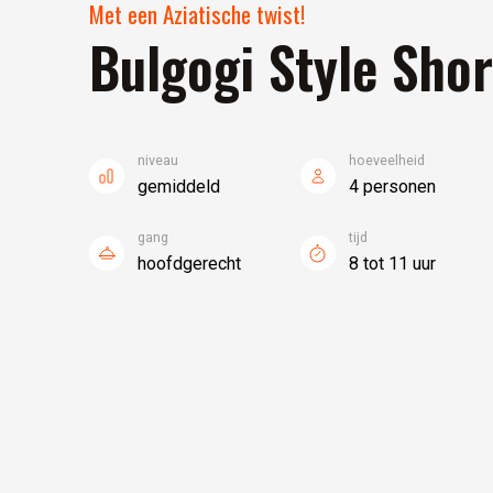
Met een Aziatische twist!
Bulgogi Style Shor
niveau
hoeveelheid
gemiddeld
4 personen
gang
tijd
hoofdgerecht
8 tot 11 uur