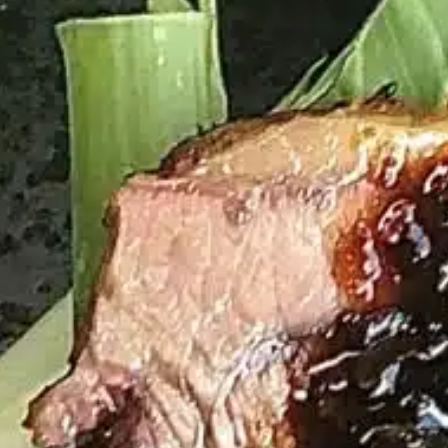
Joe
modellen
Alle
Classic
Alle
Modellen
Modellen
modellen
nnected Joe
Kamado
Big Joe
modellen
Alle
modellen