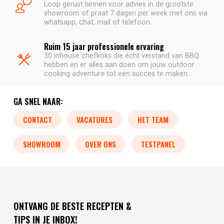
Loop gerust binnen voor advies in de grootste
showroom of praat 7 dagen per week met ons via
whatsapp, chat, mail of telefoon.
Ruim 15 jaar professionele ervaring
30 inhouse chefkoks die écht verstand van BBQ
hebben en er alles aan doen om jouw outdoor
cooking adventure tot een succes te maken.
GA SNEL NAAR:
CONTACT
VACATURES
HET TEAM
SHOWROOM
OVER ONS
TESTPANEL
ONTVANG DE BESTE RECEPTEN &
TIPS IN JE INBOX!