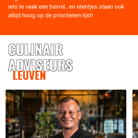
iets te vaak een borrel.. en etentjes staan ook
altijd hoog op de prioriteiten lijst!
CULINAIR
ADVISEURS
LEUVEN