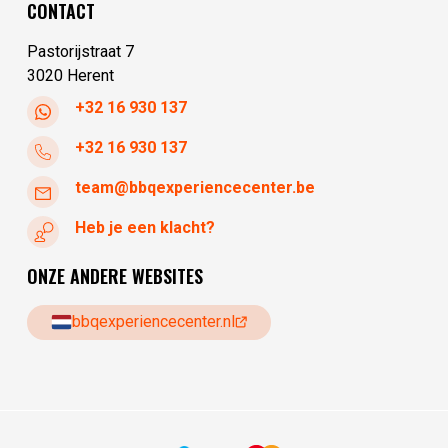
CONTACT
zondag
gesloten
Pastorijstraat 7
3020 Herent
+32 16 930 137
+32 16 930 137
team@bbqexperiencecenter.be
Heb je een klacht?
ONZE ANDERE WEBSITES
bbqexperiencecenter.nl