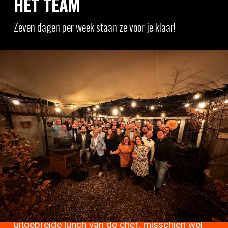
HET TEAM
Zeven dagen per week staan ze voor je klaar!
Geen BBQ zonder dit team! Stuk voor stuk
toppers die er alles aan doen om jouw outdoor
cooking adventure tot een succes te maken.
Zo zijn er collega's die zich vooral
bezighouden met culinair advies, het leveren
van een BBQ, het beantwoorden van jouw
vragen of het up to date houden van onze
webshop. Trots zijn we vooral op het feit dat
het zo'n hechte club is. We doen dan ook veel
leuke dingen samen, op maandag een
uitgebreide lunch van de chef, misschien wel