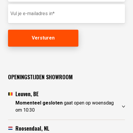
in
E-
(optioneel)
mailadres
(Vereist)
OPENINGSTIJDEN SHOWROOM
Leuven, BE
Momenteel gesloten
gaat open op woensdag
om 10:30
zondag
gesloten
maandag
gesloten
Roosendaal, NL