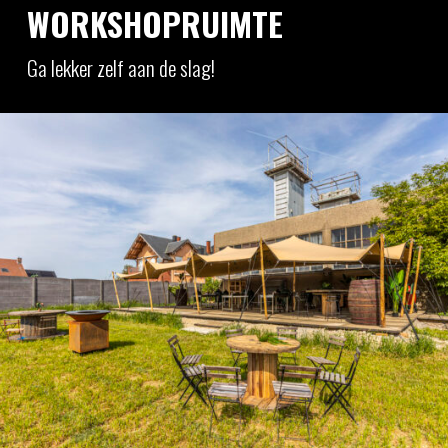
WORKSHOPRUIMTE
Ga lekker zelf aan de slag!
In het BBQ Experience Center hebben
aangrenzend aan de oude fabriek een
workshop area gerealiseerd. Deze is sfeervol
ingedeeld met wijds uitzicht op een weiland en
voorzien van een sfeervolle stretch tent.
Verwarming en goede verlichting zorgen
ervoor dat we in zomer en winter lekker door
kunnen gaan. Van alle gemakken voorzien, een
uitgebreide keuken nabij, koelingen met de
mooiste ingrediënten en drankjes, alleen al een