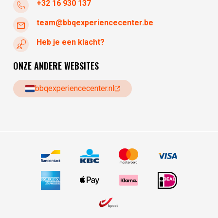
+32 16 930 137
team@bbqexperiencecenter.be
Heb je een klacht?
ONZE ANDERE WEBSITES
bbqexperiencecenter.nl