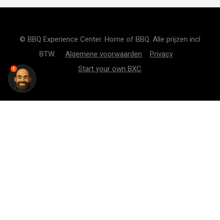
© BBQ Experience Center. Home of BBQ. Alle prijzen incl
BTW.
Algemene voorwaarden
Privacy
Start your own BXC
1