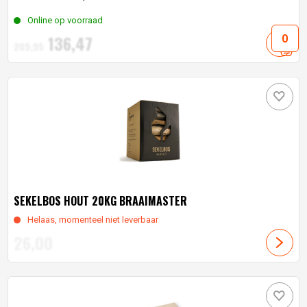
Online op voorraad
Oorspronkelijke
Huidige
136,
47
209,
95
prijs
prijs
was:
is:
209,
95
136,
.
47
.
SEKELBOS HOUT 20KG BRAAIMASTER
Helaas, momenteel niet leverbaar
26,
00