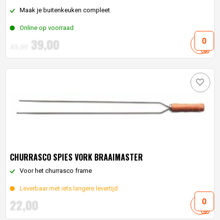
Maak je buitenkeuken compleet
Online op voorraad
Oorspronkelijke
Huidige
39,
00
49,
00
prijs
prijs
was:
is:
49,
00
39,
.
00
.
CHURRASCO SPIES VORK BRAAIMASTER
Voor het churrasco frame
Leverbaar met iets langere levertijd
22,
00