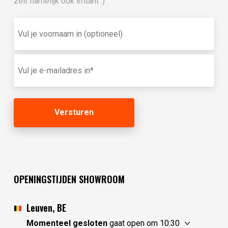
zelf namelijk ook irritant :)
Vul
je
voornaam
in
E-
(optioneel)
mailadres
(Vereist)
OPENINGSTIJDEN SHOWROOM
Leuven, BE
Momenteel gesloten
gaat open om 10:30