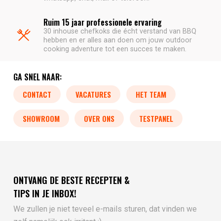
Ruim 15 jaar professionele ervaring
30 inhouse chefkoks die écht verstand van BBQ
hebben en er alles aan doen om jouw outdoor
cooking adventure tot een succes te maken.
GA SNEL NAAR:
CONTACT
VACATURES
HET TEAM
SHOWROOM
OVER ONS
TESTPANEL
ONTVANG DE BESTE RECEPTEN &
TIPS IN JE INBOX!
We zullen je niet teveel e-mails sturen, dat vinden we