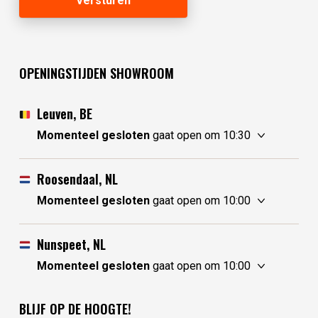
OPENINGSTIJDEN SHOWROOM
Leuven, BE
Momenteel gesloten
gaat open om 10:30
vrijdag
10:30 - 17:30
zaterdag
10:30 - 17:30
Roosendaal, NL
zondag
gesloten
Momenteel gesloten
gaat open om 10:00
maandag
gesloten
vrijdag
10:00 - 17:30
dinsdag
gesloten
zaterdag
10:00 - 17:30
Nunspeet, NL
woensdag
10:30 - 17:30
zondag
10:00 - 17:30
Momenteel gesloten
gaat open om 10:00
donderdag
10:30 - 17:30
maandag
10:00 - 17:30
vrijdag
10:00 - 17:30
dinsdag
gesloten
zaterdag
10:00 - 17:30
BLIJF OP DE HOOGTE!
woensdag
gesloten