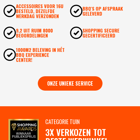
ACCESSOIRES VOOR 16U
BBQ'S OP AFSPRAAK
BESTELD, DEZELFDE
GELEVERD
WERKDAG VERZONDEN
9,2 UIT RUIM 8000
SHOPPING SECURE
BEOORDELINGEN
GECERTIFICEERD
1000M2 BELEVING IN HÉT
BBQ EXPERIENCE
CENTER!
ONZE UNIEKE SERVICE
CATEGORIE TUIN
3X VERKOZEN TOT