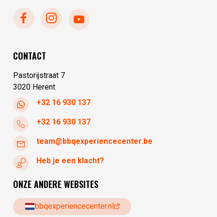
zondag
gesloten
donderdag
10:00 - 17:30
maandag
gesloten
dinsdag
10:00 - 17:30
woensdag
10:00 - 17:30
CONTACT
donderdag
10:00 - 17:30
Pastorijstraat 7
3020 Herent
+32 16 930 137
+32 16 930 137
team@bbqexperiencecenter.be
Heb je een klacht?
ONZE ANDERE WEBSITES
bbqexperiencecenter.nl