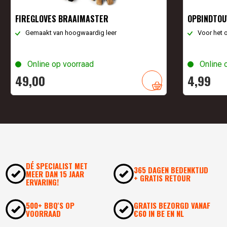
FIREGLOVES BRAAIMASTER
OPBINDTO
Gemaakt van hoogwaardig leer
Voor het 
Online op voorraad
Online 
49,
00
4,
99
DÉ SPECIALIST MET
365 DAGEN BEDENKTIJD
MEER DAN 15 JAAR
+ GRATIS RETOUR
ERVARING!
500+ BBQ'S OP
GRATIS BEZORGD VANAF
VOORRAAD
€60 IN BE EN NL