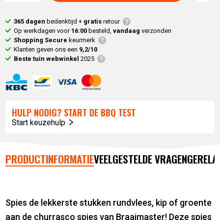
365 dagen
bedenktijd +
gratis
retour
Op werkdagen voor
16:00
besteld,
vandaag
verzonden
Shopping Secure
keurmerk
Klanten geven ons een
9,2/10
Beste tuin webwinkel
2025
HULP NODIG? START DE BBQ TEST
Start keuzehulp
PRODUCTINFORMATIE
VEELGESTELDE VRAGEN
GERELA
Spies de lekkerste stukken rundvlees, kip of groente
aan de churrasco spies van Braaimaster! Deze spies