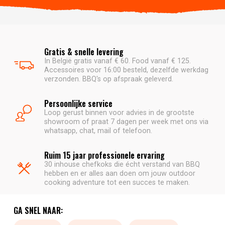
Gratis & snelle levering
In België gratis vanaf € 60. Food vanaf € 125.
Accessoires voor 16:00 besteld, dezelfde werkdag
verzonden. BBQ's op afspraak geleverd.
Persoonlijke service
Loop gerust binnen voor advies in de grootste
showroom of praat 7 dagen per week met ons via
whatsapp, chat, mail of telefoon.
Ruim 15 jaar professionele ervaring
30 inhouse chefkoks die écht verstand van BBQ
hebben en er alles aan doen om jouw outdoor
cooking adventure tot een succes te maken.
GA SNEL NAAR: