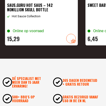
SAUS.GURU HOT SAUS – 142
SWEET BAB
NONILLION SKULL BOTTLE
Hot Sauce Collection
Online op voorraad
Online 
15,
29
6,
45
DÉ SPECIALIST MET
365 DAGEN BEDENKTIJD
MEER DAN 15 JAAR
+ GRATIS RETOUR
ERVARING!
500+ BBQ'S OP
GRATIS BEZORGD VANAF
VOORRAAD
€60 IN BE EN NL