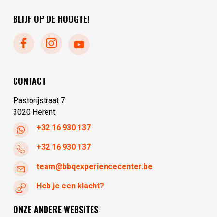
zondag
gesloten
vrijdag
10:00 - 17:30
maandag
gesloten
BLIJF OP DE HOOGTE!
zaterdag
10:00 - 17:30
dinsdag
10:00 - 17:30
woensdag
10:00 - 17:30
donderdag
10:00 - 17:30
vrijdag
10:00 - 17:30
CONTACT
zaterdag
10:00 - 17:30
Pastorijstraat 7
3020 Herent
+32 16 930 137
+32 16 930 137
team@bbqexperiencecenter.be
Heb je een klacht?
ONZE ANDERE WEBSITES