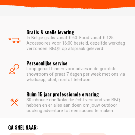
Gratis & snelle levering
In België gratis vanaf € 60. Food vanaf € 125.
Accessoires voor 16:00 besteld, dezelfde werkdag
verzonden. BBQ's op afspraak geleverd.
Persoonlijke service
Loop gerust binnen voor advies in de grootste
showroom of praat 7 dagen per week met ons via
whatsapp, chat, mail of telefoon.
Ruim 15 jaar professionele ervaring
30 inhouse chefkoks die écht verstand van BBQ
hebben en er alles aan doen om jouw outdoor
cooking adventure tot een succes te maken.
GA SNEL NAAR: