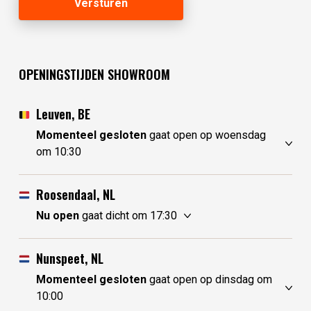
OPENINGSTIJDEN SHOWROOM
Leuven, BE
Momenteel gesloten
gaat open op woensdag
om 10:30
zondag
gesloten
maandag
gesloten
Roosendaal, NL
dinsdag
gesloten
Nu open
gaat dicht om 17:30
woensdag
10:30 - 17:30
zondag
10:00 - 17:30
donderdag
10:30 - 17:30
maandag
10:00 - 17:30
Nunspeet, NL
vrijdag
10:30 - 17:30
dinsdag
gesloten
Momenteel gesloten
gaat open op dinsdag om
zaterdag
10:30 - 17:30
woensdag
gesloten
10:00
donderdag
10:00 - 17:30