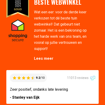
BESTE WEBWINKEL
Wat een eer: voor de derde keer
verkozen tot dé beste tuin
webwinkel! Dat gebeurt niet
zomaar. Het is een bekroning op
het harde werk van ons team, en
vooral op jullie vertrouwen en
support!
Lees meer
11013 reviews
9.2
/10
Zeer positief, ondanks late levering
- Stanley van Eijk