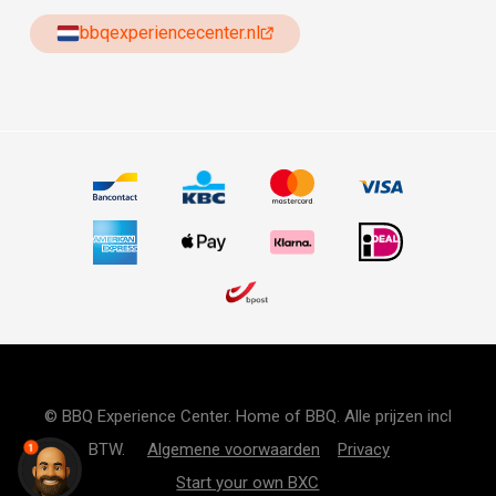
bbqexperiencecenter.nl
© BBQ Experience Center. Home of BBQ. Alle prijzen incl
BTW.
Algemene voorwaarden
Privacy
1
Start your own BXC