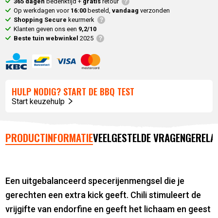
365 dagen
bedenktijd +
gratis
retour
Op werkdagen voor
16:00
besteld,
vandaag
verzonden
Shopping Secure
keurmerk
Klanten geven ons een
9,2/10
Beste tuin webwinkel
2025
HULP NODIG? START DE BBQ TEST
Start keuzehulp
PRODUCTINFORMATIE
VEELGESTELDE VRAGEN
GERELA
Een uitgebalanceerd specerijenmengsel die je
gerechten een extra kick geeft. Chili stimuleert de
vrijgifte van endorfine en geeft het lichaam en geest