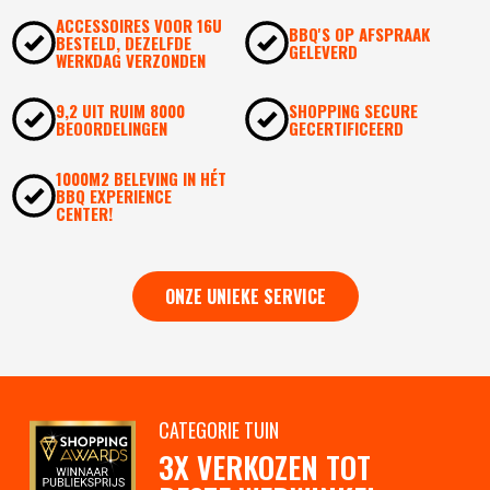
ACCESSOIRES VOOR 16U
BBQ'S OP AFSPRAAK
BESTELD, DEZELFDE
GELEVERD
WERKDAG VERZONDEN
9,2 UIT RUIM 8000
SHOPPING SECURE
BEOORDELINGEN
GECERTIFICEERD
1000M2 BELEVING IN HÉT
BBQ EXPERIENCE
CENTER!
ONZE UNIEKE SERVICE
CATEGORIE TUIN
3X VERKOZEN TOT