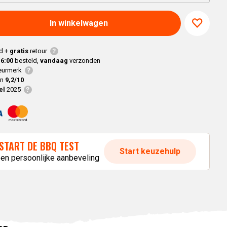
Joe
modellen
Alle
Classic
Alle
Modellen
In winkelwagen
Modellen
modellen
nnected Joe
d +
gratis
retour
16:00
besteld,
vandaag
verzonden
Kamado
urmerk
Big Joe
en
9,2/10
el
2025
modellen
Alle
modellen
START DE BBQ TEST
Start keuzehulp
een persoonlijke aanbeveling