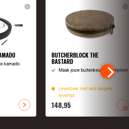
i
i
KAMADO
BUTCHERBLOCK THE
BASTARD
ere kamado
Maak jouw buitenkeuken compleet
Leverbaar met iets langere
levertijd
148,
95