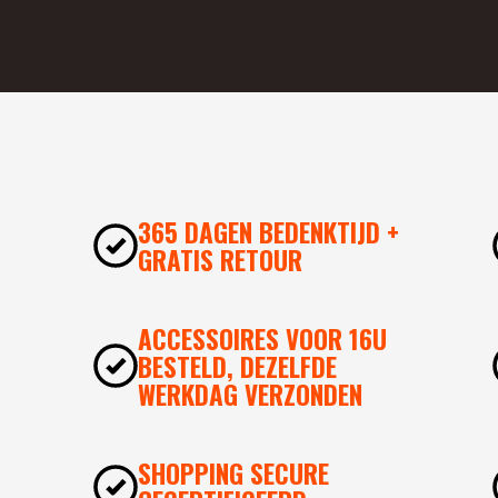
365 DAGEN BEDENKTIJD +
GRATIS RETOUR
ACCESSOIRES VOOR 16U
BESTELD, DEZELFDE
WERKDAG VERZONDEN
SHOPPING SECURE