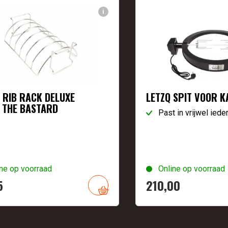
i
 RIB RACK DELUXE
LETZQ SPIT VOOR 
 THE BASTARD
Past in vrijwel ied
ne op voorraad
Online op voorraad
5
210,
00