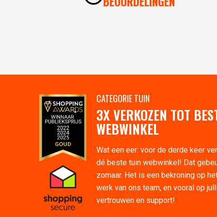
BEOORDELINGEN
CATEGORIE TUIN
3X VERKOZEN TOT BES
WEBWINKEL
Wat een eer: voor de derde keer ve
dé beste tuin webwinkel! Dat gebeu
zomaar. Het is een bekroning op he
werk van ons team, en vooral op jull
vertrouwen en support!