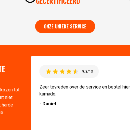
GECERTIFICEERD
ONZE UNIEKE SERVICE
TE
9.2
/10
Zeer tevreden over de service en bestel hie
rkozen tot
kamado.
rt niet
- Daniel
t harde
ie