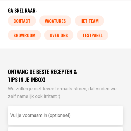
GA SNEL NAAR:
CONTACT
VACATURES
HET TEAM
SHOWROOM
OVER ONS
TESTPANEL
ONTVANG DE BESTE RECEPTEN &
TIPS IN JE INBOX!
We zullen je niet teveel e-mails sturen, dat vinden we
zelf namelijk ook irritant :)
Vul
je
voornaam
in
E-