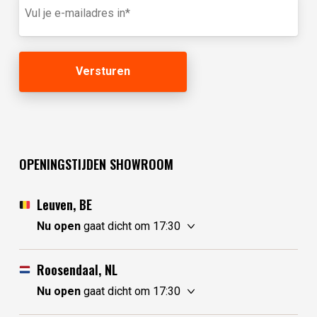
(optioneel)
mailadres
(Vereist)
OPENINGSTIJDEN SHOWROOM
Leuven, BE
Nu open
gaat dicht om 17:30
vrijdag
10:30 - 17:30
zaterdag
10:30 - 17:30
Roosendaal, NL
zondag
gesloten
Nu open
gaat dicht om 17:30
maandag
gesloten
vrijdag
10:00 - 17:30