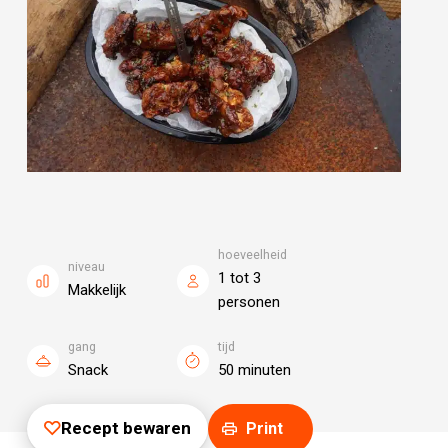
hoeveelheid
niveau
1 tot 3
Makkelijk
personen
gang
tijd
Snack
50 minuten
Recept bewaren
Print