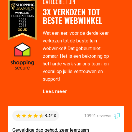
CATEGORIE TUIN
3X VERKOZEN TOT
BESTE WEBWINKEL
Wat een eer: voor de derde keer
verkozen tot dé beste tuin
webwinkel! Dat gebeurt niet
zomaar. Het is een bekroning op
het harde werk van ons team, en
vooral op jullie vertrouwen en
support!
Lees meer
10991 reviews
9.2
/10
Geweldige dag gehad, zeer leerzaam