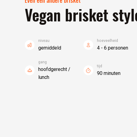
Vegan brisket styl
niveau
hoeveelheid
gemiddeld
4 - 6 personen
gang
tijd
hoofdgerecht /
90 minuten
lunch