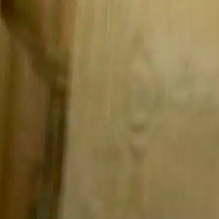
Joe
modellen
Alle
Classic
Alle
Modellen
Modellen
modellen
nnected Joe
Kamado
Big Joe
modellen
Alle
modellen