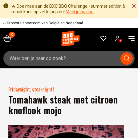
🔥 Doe mee aan de BXC BBQ Challenge - summer edition &
maak kans op vette prijzen!
Meld je nu aan
Grootste showroom van België en Nederland
Zoeken
naar:
Fridaynight, steaknight!
Tomahawk steak met citroen
knoflook mojo