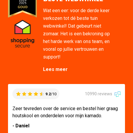
Wat een eer: voor de derde keer
verkozen tot dé beste tuin
webwinkel! Dat gebeurt niet
zomaar. Het is een bekroning op
het harde werk van ons team, en
vooral op jullie vertrouwen en
support!
Lees meer
10990 reviews
9.2
/10
Zeer tevreden over de service en bestel hier graag
houtskool en onderdelen voor mijn kamado.
- Daniel