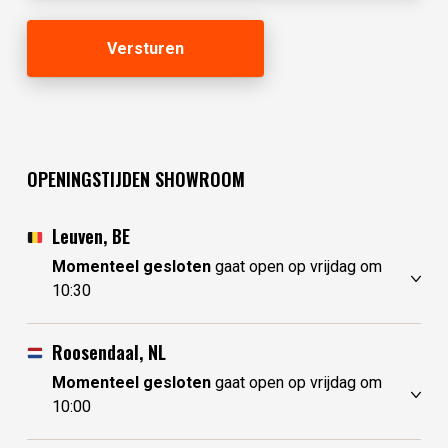
OPENINGSTIJDEN SHOWROOM
Leuven, BE
Momenteel gesloten
gaat open op vrijdag om
10:30
donderdag
10:30 - 17:30
vrijdag
10:30 - 17:30
Roosendaal, NL
zaterdag
10:30 - 17:30
Momenteel gesloten
gaat open op vrijdag om
zondag
gesloten
10:00
maandag
gesloten
donderdag
10:00 - 17:30