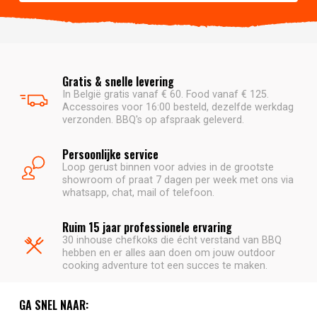
Gratis & snelle levering
In België gratis vanaf € 60. Food vanaf € 125.
Accessoires voor 16:00 besteld, dezelfde werkdag
verzonden. BBQ's op afspraak geleverd.
Persoonlijke service
Loop gerust binnen voor advies in de grootste
showroom of praat 7 dagen per week met ons via
whatsapp, chat, mail of telefoon.
Ruim 15 jaar professionele ervaring
30 inhouse chefkoks die écht verstand van BBQ
hebben en er alles aan doen om jouw outdoor
cooking adventure tot een succes te maken.
GA SNEL NAAR: