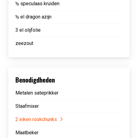
½ speculaas kruiden
½ el dragon azijn
3 el olijfolie
zeezout
Benodigdheden
Metalen sateprikker
Staafmixer
2 eiken rookchunks
Maatbeker