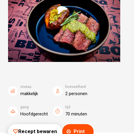
niveau
hoeveelheid
makkelijk
2 personen
gang
tijd
Hoofdgerecht
70 minuten
Recept bewaren
Print