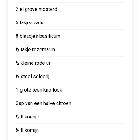
2 el grove mosterd
5 takjes salie
8 blaadjes basilicum
½ takje rozemarijn
½ kleine rode ui
½ steel selderij
1 grote teen knoflook
Sap van een halve citroen
½ tl koenjit
½ tl komijn