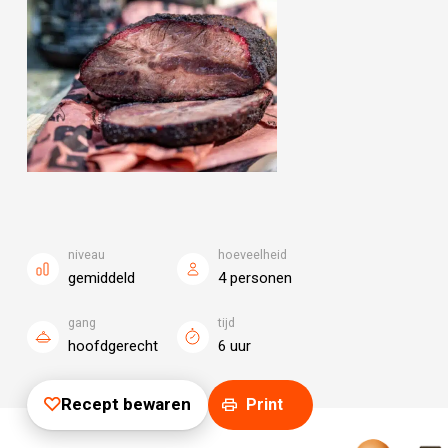
niveau
hoeveelheid
gemiddeld
4 personen
gang
tijd
hoofdgerecht
6 uur
Recept bewaren
Print