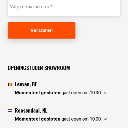
E-
(optioneel)
mailadres
(Vereist)
OPENINGSTIJDEN SHOWROOM
Leuven, BE
Momenteel gesloten
gaat open om 10:30
vrijdag
10:30 - 17:30
zaterdag
10:30 - 17:30
Roosendaal, NL
zondag
gesloten
Momenteel gesloten
gaat open om 10:00
maandag
gesloten
vrijdag
10:00 - 17:30