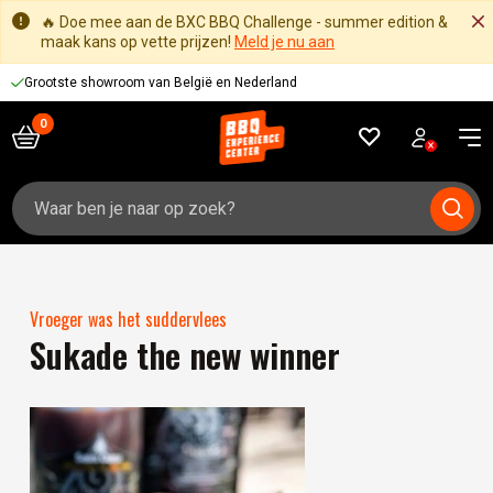
🔥 Doe mee aan de BXC BBQ Challenge - summer edition &
maak kans op vette prijzen!
Meld je nu aan
Grootste showroom van België en Nederland
Zoeken
naar:
Vroeger was het suddervlees
Sukade the new winner