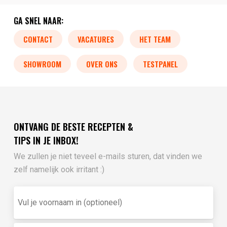
GA SNEL NAAR:
CONTACT
VACATURES
HET TEAM
SHOWROOM
OVER ONS
TESTPANEL
ONTVANG DE BESTE RECEPTEN &
TIPS IN JE INBOX!
We zullen je niet teveel e-mails sturen, dat vinden we
zelf namelijk ook irritant :)
Vul
je
voornaam
in