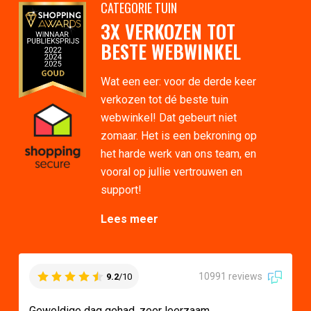
CATEGORIE TUIN
3X VERKOZEN TOT
BESTE WEBWINKEL
Wat een eer: voor de derde keer
verkozen tot dé beste tuin
webwinkel! Dat gebeurt niet
zomaar. Het is een bekroning op
het harde werk van ons team, en
vooral op jullie vertrouwen en
support!
Lees meer
10991 reviews
9.2
/10
Geweldige dag gehad, zeer leerzaam