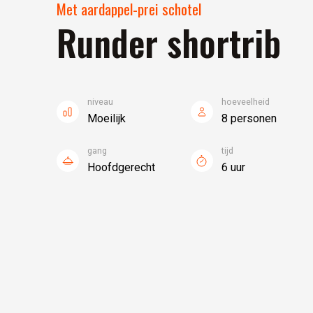
Met aardappel-prei schotel
Runder shortrib
niveau
hoeveelheid
Moeilijk
8 personen
gang
tijd
Hoofdgerecht
6 uur