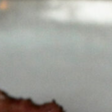
Joe
modellen
Alle
Classic
Alle
Modellen
Modellen
modellen
nnected Joe
Kamado
Big Joe
modellen
Alle
modellen