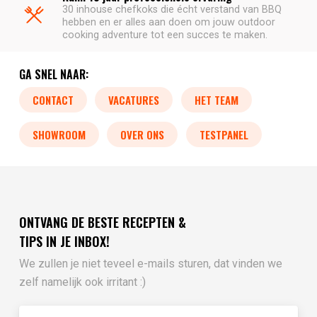
30 inhouse chefkoks die écht verstand van BBQ
hebben en er alles aan doen om jouw outdoor
cooking adventure tot een succes te maken.
GA SNEL NAAR:
CONTACT
VACATURES
HET TEAM
SHOWROOM
OVER ONS
TESTPANEL
ONTVANG DE BESTE RECEPTEN &
TIPS IN JE INBOX!
We zullen je niet teveel e-mails sturen, dat vinden we
zelf namelijk ook irritant :)
Vul