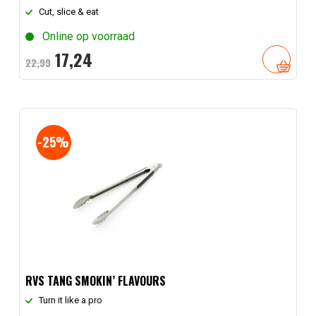
Cut, slice & eat
Online op voorraad
Oorspronkelijke
Huidige
17,
24
22,
99
prijs
prijs
was:
is:
22,
99
17,
.
24
.
-25%
RVS TANG SMOKIN’ FLAVOURS
Turn it like a pro