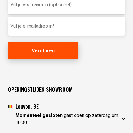
je
voornaam
in
E-
(optioneel)
mailadres
(Vereist)
OPENINGSTIJDEN SHOWROOM
Leuven, BE
Momenteel gesloten
gaat open op zaterdag om
10:30
vrijdag
10:30 - 17:30