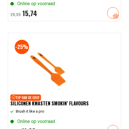
Online op voorraad
Oorspronkelijke
Huidige
15,
74
20,
99
prijs
prijs
was:
is:
20,
99
15,
.
74
.
-25%
TIP VAN DE CHEF
SILICONEN KWASTEN SMOKIN’ FLAVOURS
Brush it like a pro
Online op voorraad