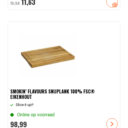
Oorspronkelijke
Huidige
11,
63
15,
50
prijs
prijs
was:
is:
15,
50
11,
.
63
.
SMOKIN’ FLAVOURS SNIJPLANK 100% FSC®
EIKENHOUT
Slice it up!!
Online op voorraad
98,
99