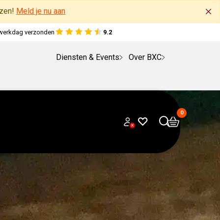
jzen!
Meld je nu aan
lfde werkdag verzonden
9.2
e werkdag verzonden
9.2
Diensten & Events
Over BXC
r
Napoleon
Gozney
Kamado
Traeger
Tweedekans programma
OFYR
Monolith
Advies bij
Pizza
Big
Traeger
Grill Guru
Gas
Spit en
De
Open
Vis &
Roken
Uit de zee
Roken
Overig
Roken
auzen
Truffel
Meer over ons
Volg de
Bekijk
euken
ehulp
accessoires
Joe
Gozney
Timberline
Kamado
accessoires
Monolith
aanschaf van een
recepten
Green Egg
accessoires
Petromax
P
let Grills
Aanmaken
Spareribs
Gereedschap
BBQ
Rookhout
rotisserie
Kleding
Vuur
beste
Gietijzer
schaal-
op de
op de
Keuzehulp
op de
delicatessen
vleesassortiment
Masterclass
Foodbox
alle
eme Kamado Keuzegids
Schaal- & schelpdieren
d
pizzaovens
tafels
Icon &
Napoleon
Modular
Grill
 pellet grill
houtskool
schelpd
kamado:
kamado:
& BBQ
kamado:
Pizza
pizza
OFYR
eme BBQ Keuzegids
recepten
Deegwaren
essoires.
chaf
Junior Pro
gasbarbecue
Outdoor
Guru
voor je
BBQ
BBQ
advies bij
Welk
recepten
us van 2024
Napoleon
Home
ch
Vis
Slow
Kamado
een
modellen
Workspace
Compact
kamado
techniek
techniek
gebruik
rookhout
 cadeau’s voor jouw favoriete BBQ-gerecht
Hot Wok
Fires braai
cooking
Joe
R
Traeger
&
uitgelegd
uitgelegd
moet ik
accessoires
Petromax
Spareribs
Kamado
Monolith.55
Medium
kiezen?
Junior
modellen
Grill
Braaimaster
Guru
Kamado
Monolith.66
Large