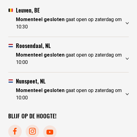
Leuven, BE
Momenteel gesloten
gaat open op zaterdag om
10:30
vrijdag
10:30 - 17:30
zaterdag
10:30 - 17:30
Roosendaal, NL
zondag
gesloten
Momenteel gesloten
gaat open op zaterdag om
maandag
gesloten
10:00
dinsdag
gesloten
vrijdag
10:00 - 17:30
woensdag
10:30 - 17:30
zaterdag
10:00 - 17:30
Nunspeet, NL
donderdag
10:30 - 17:30
zondag
10:00 - 17:30
Momenteel gesloten
gaat open op zaterdag om
maandag
10:00 - 17:30
10:00
dinsdag
gesloten
vrijdag
10:00 - 17:30
woensdag
gesloten
zaterdag
10:00 - 17:30
BLIJF OP DE HOOGTE!
donderdag
10:00 - 17:30
zondag
gesloten
maandag
gesloten