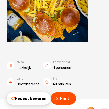
niveau
hoeveelheid
makkelijk
4 personen
gang
tijd
Hoofdgerecht
60 minuten
Recept bewaren
Print