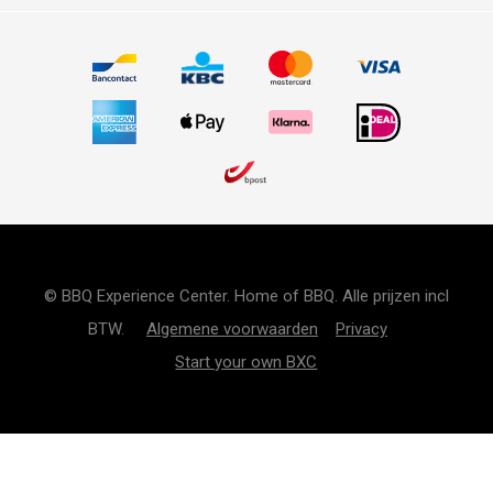
© BBQ Experience Center. Home of BBQ. Alle prijzen incl
BTW.
Algemene voorwaarden
Privacy
Start your own BXC