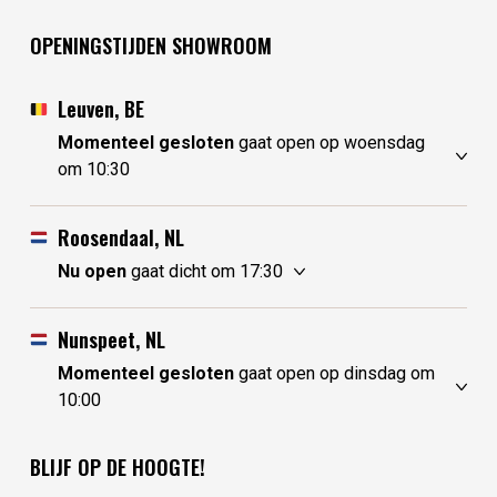
OPENINGSTIJDEN SHOWROOM
Leuven, BE
Momenteel gesloten
gaat open op woensdag
om 10:30
zondag
gesloten
maandag
gesloten
Roosendaal, NL
dinsdag
gesloten
Nu open
gaat dicht om 17:30
woensdag
10:30 - 17:30
zondag
10:00 - 17:30
donderdag
10:30 - 17:30
maandag
10:00 - 17:30
Nunspeet, NL
vrijdag
10:30 - 17:30
dinsdag
gesloten
Momenteel gesloten
gaat open op dinsdag om
zaterdag
10:30 - 17:30
woensdag
gesloten
10:00
donderdag
10:00 - 17:30
zondag
gesloten
vrijdag
10:00 - 17:30
maandag
gesloten
BLIJF OP DE HOOGTE!
zaterdag
10:00 - 17:30
dinsdag
10:00 - 17:30