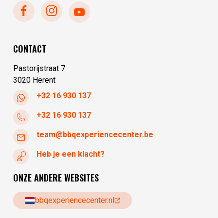
woensdag
10:00 - 17:30
donderdag
10:00 - 17:30
vrijdag
10:00 - 17:30
CONTACT
zaterdag
10:00 - 17:30
Pastorijstraat 7
3020 Herent
+32 16 930 137
+32 16 930 137
team@bbqexperiencecenter.be
Heb je een klacht?
ONZE ANDERE WEBSITES
bbqexperiencecenter.nl