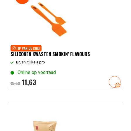
TIP VAN DE CHEF
SILICONEN KWASTEN SMOKIN’ FLAVOURS
Brush it like a pro
Online op voorraad
Oorspronkelijke
Huidige
11,
63
15,
50
prijs
prijs
was:
is:
15,
50
11,
.
63
.