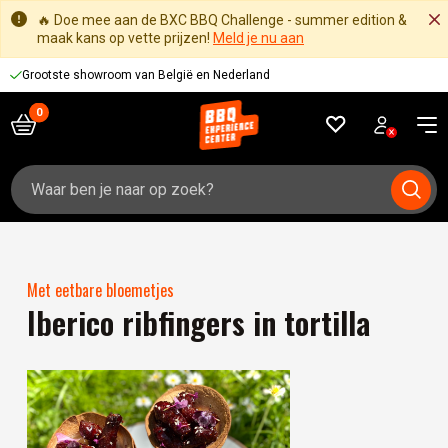
🔥 Doe mee aan de BXC BBQ Challenge - summer edition &
maak kans op vette prijzen!
Meld je nu aan
Grootste showroom van België en Nederland
Zoeken
naar:
Met eetbare bloemetjes
Iberico ribfingers in tortilla