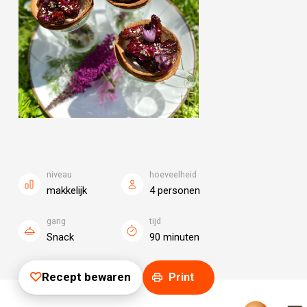
niveau
hoeveelheid
makkelijk
4 personen
gang
tijd
Snack
90 minuten
Recept bewaren
Print