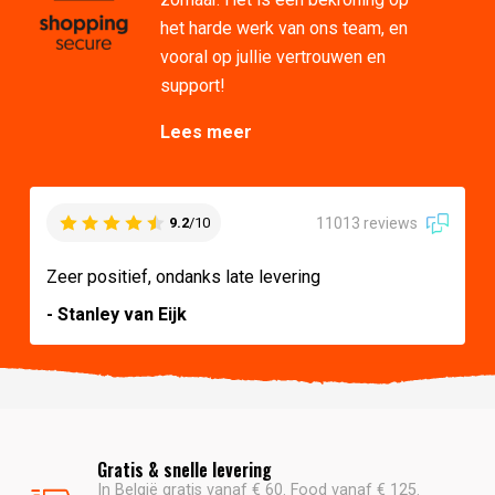
het harde werk van ons team, en
vooral op jullie vertrouwen en
support!
Lees meer
11013 reviews
9.2
/10
Zeer positief, ondanks late levering
- Stanley van Eijk
Gratis & snelle levering
In België gratis vanaf € 60. Food vanaf € 125.