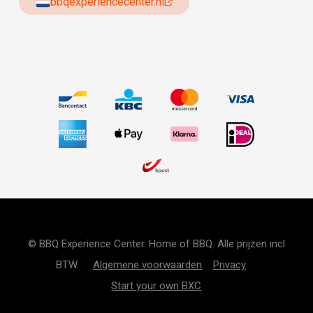
bbqexperiencecenter.nl
© BBQ Experience Center. Home of BBQ. Alle prijzen incl
BTW.
Algemene voorwaarden
Privacy
Start your own BXC