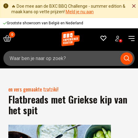
🔥 Doe mee aan de BXC BBQ Challenge - summer edition &
maak kans op vette prijzen!
Meld je nu aan
Grootste showroom van België en Nederland
Zoeken
naar:
en vers gemaakte tzatziki!
Flatbreads met Griekse kip van
het spit