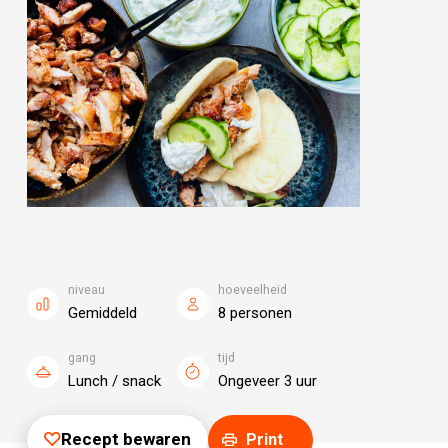
niveau
hoeveelheid
Gemiddeld
8 personen
gang
tijd
Lunch / snack
Ongeveer 3 uur
Recept bewaren
Print