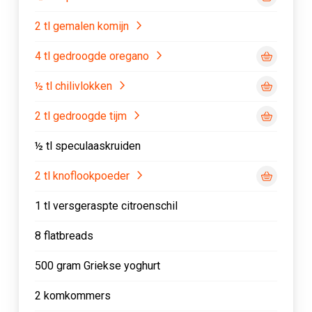
2 tl gemalen komijn
4 tl gedroogde oregano
½ tl chilivlokken
2 tl gedroogde tijm
½ tl speculaaskruiden
2 tl knoflookpoeder
1 tl versgeraspte citroenschil
8 flatbreads
500 gram Griekse yoghurt
2 komkommers