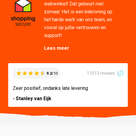
webwinkel! Dat gebeurt niet
zomaar. Het is een bekroning op
het harde werk van ons team, en
vooral op jullie vertrouwen en
support!
Lees meer
11013 reviews
9.2
/10
Zeer positief, ondanks late levering
- Stanley van Eijk