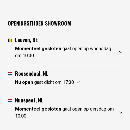
OPENINGSTIJDEN SHOWROOM
Leuven, BE
Momenteel gesloten
gaat open op woensdag
om 10:30
zondag
gesloten
maandag
gesloten
Roosendaal, NL
dinsdag
gesloten
Nu open
gaat dicht om 17:30
woensdag
10:30 - 17:30
zondag
10:00 - 17:30
donderdag
10:30 - 17:30
maandag
10:00 - 17:30
Nunspeet, NL
vrijdag
10:30 - 17:30
dinsdag
gesloten
Momenteel gesloten
gaat open op dinsdag om
zaterdag
10:30 - 17:30
woensdag
gesloten
10:00
donderdag
10:00 - 17:30
zondag
gesloten
vrijdag
10:00 - 17:30