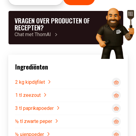
VRAGEN OVER PRODUCTEN OF
RECEPTEN?
Chat met ThomAI
Ingrediënten
2 kg kipdijfilet
1 tl zeezout
3 tl paprikapoeder
½ tl zwarte peper
½ uienpoeder