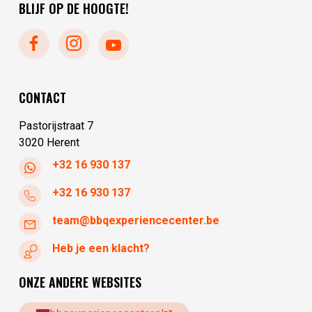
maandag
gesloten
BLIJF OP DE HOOGTE!
zaterdag
10:00 - 17:30
dinsdag
10:00 - 17:30
woensdag
10:00 - 17:30
donderdag
10:00 - 17:30
vrijdag
10:00 - 17:30
CONTACT
zaterdag
10:00 - 17:30
Pastorijstraat 7
3020 Herent
+32 16 930 137
+32 16 930 137
team@bbqexperiencecenter.be
Heb je een klacht?
ONZE ANDERE WEBSITES