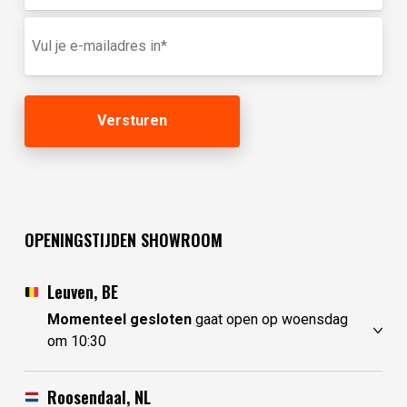
voornaam
in
E-
(optioneel)
mailadres
(Vereist)
OPENINGSTIJDEN SHOWROOM
Leuven, BE
Momenteel gesloten
gaat open op woensdag
om 10:30
zaterdag
10:30 - 17:30
zondag
gesloten
Roosendaal, NL