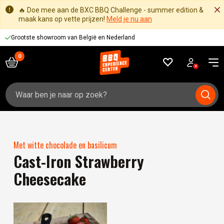
🔥 Doe mee aan de BXC BBQ Challenge - summer edition &
maak kans op vette prijzen!
Meld je nu aan
Grootste showroom van België en Nederland
Zoeken
naar:
Met witte chocolade en basilicum
Cast-Iron Strawberry
Cheesecake