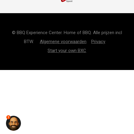
© BBQ Experience Center. Home of BBQ. Alle prijzen incl
BTW.
Algemene voorwaarden
Privacy
Start your own BXC
1