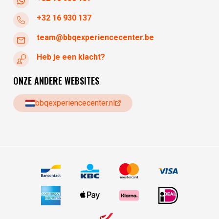
+32 16 930 137
team@bbqexperiencecenter.be
Heb je een klacht?
ONZE ANDERE WEBSITES
bbqexperiencecenter.nl