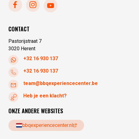
zondag
gesloten
maandag
gesloten
dinsdag
10:00 - 17:30
CONTACT
woensdag
10:00 - 17:30
Pastorijstraat 7
3020 Herent
+32 16 930 137
+32 16 930 137
team@bbqexperiencecenter.be
Heb je een klacht?
ONZE ANDERE WEBSITES
bbqexperiencecenter.nl