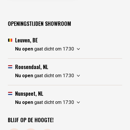
OPENINGSTIJDEN SHOWROOM
Leuven, BE
Nu open
gaat dicht om 17:30
donderdag
10:30 - 17:30
vrijdag
10:30 - 17:30
Roosendaal, NL
zaterdag
10:30 - 17:30
Nu open
gaat dicht om 17:30
zondag
gesloten
donderdag
10:00 - 17:30
maandag
gesloten
vrijdag
10:00 - 17:30
Nunspeet, NL
dinsdag
gesloten
zaterdag
10:00 - 17:30
Nu open
gaat dicht om 17:30
woensdag
10:30 - 17:30
zondag
10:00 - 17:30
donderdag
10:00 - 17:30
maandag
10:00 - 17:30
vrijdag
10:00 - 17:30
BLIJF OP DE HOOGTE!
dinsdag
gesloten
zaterdag
10:00 - 17:30
woensdag
gesloten