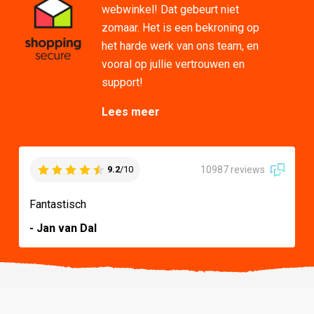
webwinkel! Dat gebeurt niet
zomaar. Het is een bekroning op
het harde werk van ons team, en
vooral op jullie vertrouwen en
support!
Lees meer
10987 reviews
9.2
/10
Fantastisch
- Jan van Dal