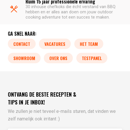
Ruim 15 jaar professionele ervaring
30 inhouse chefkoks die écht verstand van BBQ
hebben en er alles aan doen om jouw outdoor
cooking adventure tot een succes te maken.
GA SNEL NAAR:
CONTACT
VACATURES
HET TEAM
SHOWROOM
OVER ONS
TESTPANEL
ONTVANG DE BESTE RECEPTEN &
TIPS IN JE INBOX!
We zullen je niet teveel e-mails sturen, dat vinden we
zelf namelijk ook irritant :)