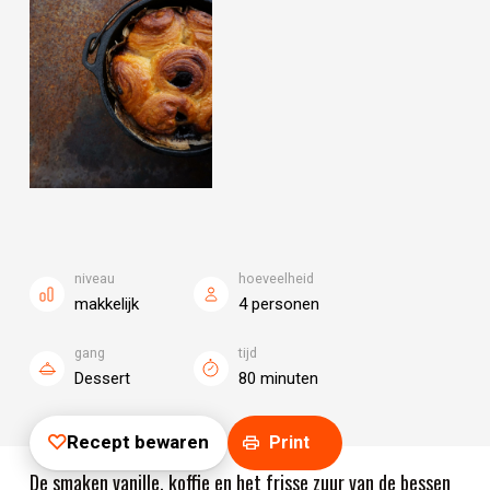
niveau
hoeveelheid
makkelijk
4 personen
gang
tijd
Dessert
80 minuten
Recept bewaren
Print
De smaken vanille, koffie en het frisse zuur van de bessen