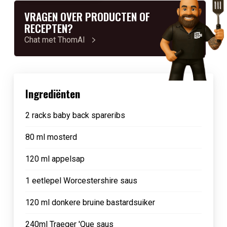
VRAGEN OVER PRODUCTEN OF
RECEPTEN?
Chat met ThomAI
Ingrediënten
2 racks baby back spareribs
80 ml mosterd
120 ml appelsap
1 eetlepel Worcestershire saus
120 ml donkere bruine bastardsuiker
240ml Traeger 'Que saus