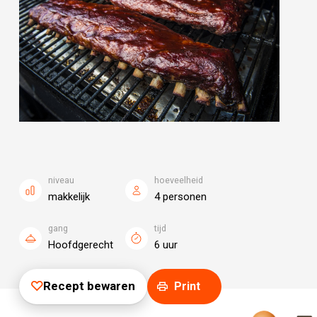
niveau
hoeveelheid
makkelijk
4 personen
gang
tijd
Hoofdgerecht
6 uur
Recept bewaren
Print