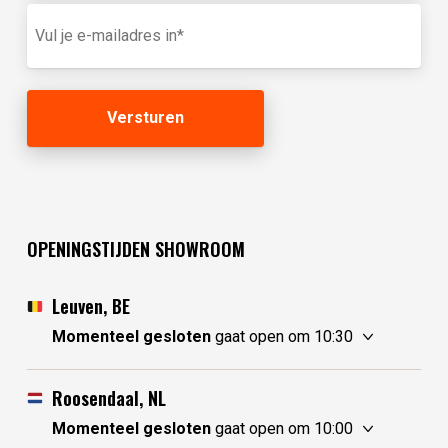
in
E-
(optioneel)
mailadres
(Vereist)
OPENINGSTIJDEN SHOWROOM
Leuven, BE
Momenteel gesloten
gaat open om 10:30
zaterdag
10:30 - 17:30
zondag
gesloten
Roosendaal, NL
maandag
gesloten
Momenteel gesloten
gaat open om 10:00
dinsdag
gesloten