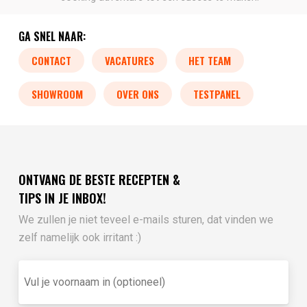
GA SNEL NAAR:
CONTACT
VACATURES
HET TEAM
SHOWROOM
OVER ONS
TESTPANEL
ONTVANG DE BESTE RECEPTEN &
TIPS IN JE INBOX!
We zullen je niet teveel e-mails sturen, dat vinden we
zelf namelijk ook irritant :)
Vul
je
voornaam