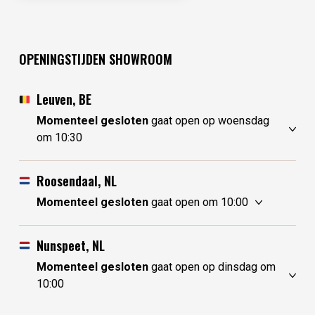
OPENINGSTIJDEN SHOWROOM
Leuven, BE
Momenteel gesloten
gaat open op woensdag
om 10:30
maandag
gesloten
dinsdag
gesloten
Roosendaal, NL
woensdag
10:30 - 17:30
Momenteel gesloten
gaat open om 10:00
donderdag
10:30 - 17:30
maandag
10:00 - 17:30
vrijdag
10:30 - 17:30
dinsdag
gesloten
Nunspeet, NL
zaterdag
10:30 - 17:30
woensdag
gesloten
Momenteel gesloten
gaat open op dinsdag om
zondag
gesloten
donderdag
10:00 - 17:30
10:00
vrijdag
10:00 - 17:30
maandag
gesloten