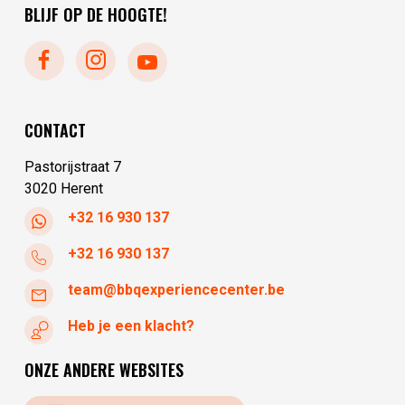
zaterdag
10:00 - 17:30
dinsdag
10:00 - 17:30
BLIJF OP DE HOOGTE!
zondag
10:00 - 17:30
woensdag
10:00 - 17:30
donderdag
10:00 - 17:30
vrijdag
10:00 - 17:30
zaterdag
10:00 - 17:30
CONTACT
zondag
gesloten
Pastorijstraat 7
3020 Herent
+32 16 930 137
+32 16 930 137
team@bbqexperiencecenter.be
Heb je een klacht?
ONZE ANDERE WEBSITES