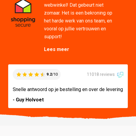
webwinkel! Dat gebeurt niet
zomaar. Het is een bekroning op
het harde werk van ons team, en
vooral op jullie vertrouwen en
support!
Lees meer
11018 reviews
9.2
/10
Snelle antwoord op je bestelling en over de levering
- Guy Holvoet