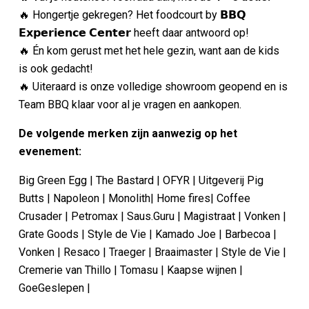
🔥 Hongertje gekregen? Het foodcourt by 𝗕𝗕𝗤
𝗘𝘅𝗽𝗲𝗿𝗶𝗲𝗻𝗰𝗲 𝗖𝗲𝗻𝘁𝗲𝗿 heeft daar antwoord op!
🔥 Én kom gerust met het hele gezin, want aan de kids
is ook gedacht!
🔥 Uiteraard is onze volledige showroom geopend en is
Team BBQ klaar voor al je vragen en aankopen.
De volgende merken zijn aanwezig op het
evenement:
Big Green Egg | The Bastard | OFYR | Uitgeverij Pig
Butts | Napoleon | Monolith| Home fires| Coffee
Crusader | Petromax | Saus.Guru | Magistraat | Vonken |
Grate Goods | Style de Vie | Kamado Joe | Barbecoa |
Vonken | Resaco | Traeger | Braaimaster | Style de Vie |
Cremerie van Thillo | Tomasu | Kaapse wijnen |
GoeGeslepen |