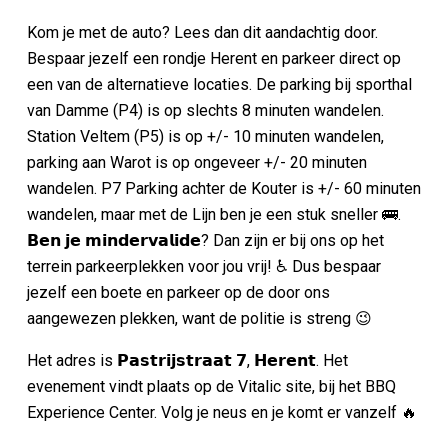
Kom je met de auto? Lees dan dit aandachtig door.
Bespaar jezelf een rondje Herent en parkeer direct op
een van de alternatieve locaties. De parking bij sporthal
van Damme (P4) is op slechts 8 minuten wandelen.
Station Veltem (P5) is op +/- 10 minuten wandelen,
parking aan Warot is op ongeveer +/- 20 minuten
wandelen. P7 Parking achter de Kouter is +/- 60 minuten
wandelen, maar met de Lijn ben je een stuk sneller 🚌.
𝗕𝗲𝗻 𝗷𝗲 𝗺𝗶𝗻𝗱𝗲𝗿𝘃𝗮𝗹𝗶𝗱𝗲? Dan zijn er bij ons op het
terrein parkeerplekken voor jou vrij! ♿️ Dus bespaar
jezelf een boete en parkeer op de door ons
aangewezen plekken, want de politie is streng
😉
Het adres is 𝗣𝗮𝘀𝘁𝗿𝗶𝗷𝘀𝘁𝗿𝗮𝗮𝘁 𝟳, 𝗛𝗲𝗿𝗲𝗻𝘁. Het
evenement vindt plaats op de Vitalic site, bij het BBQ
Experience Center. Volg je neus en je komt er vanzelf 🔥