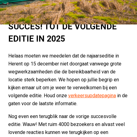
IT’S A WRAP: BBQ EXPERIENCE
FESTIVAL EEN GROOT
SUCCES! TOT DE VOLGENDE
EDITIE IN 2025
Helaas moeten we meedelen dat de najaarseditie in
Herent op 15 december niet doorgaat vanwege grote
wegwerkzaamheden die de bereikbaarheid van de
locatie sterk beperken. We hopen op jullie begrip en
kijken ernaar uit om je weer te verwelkomen bij een
volgende editie. Houd onze
verkeersupdatepagina
in de
gaten voor de laatste informatie.
Nog even een terugblik naar de vorige succesvolle
editie. Wauw! Met ruim 4000 bezoekers en alvast veel
lovende reacties kunnen we terugkijken op een