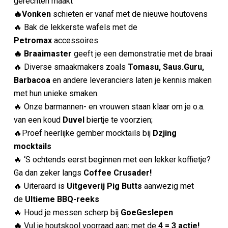
gerechten maakt
🔥Vonken
schieten er vanaf met de nieuwe houtovens
🔥 Bak de lekkerste wafels met de
Petromax
accessoires
🔥 Braaimaster
geeft je een demonstratie met de braai
🔥 Diverse smaakmakers zoals
Tomasu, Saus.Guru,
Barbacoa
en andere leveranciers laten je kennis maken
met hun unieke smaken.
🔥 Onze barmannen- en vrouwen staan klaar om je o.a.
van een koud
Duvel
biertje te voorzien;
🔥Proef heerlijke gember mocktails bij
Dzjing
mocktails
🔥 ‘S ochtends eerst beginnen met een lekker koffietje?
Ga dan zeker langs
Coffee Crusader!
🔥 Uiteraard is
Uitgeverij Pig Butts
aanwezig met
de
Ultieme BBQ-reeks
🔥 Houd je messen scherp bij
GoeGeslepen
🔥
Vul je houtskool voorraad aan; met de
4 = 3 actie!