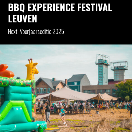
BBQ EXPERIENCE FESTIVAL
LEUVEN
Next: Voorjaarseditie 2025
BBQ Experience Festival is er ook volgend jaar
weer in Leuven. De exacte data worden z.s.m.
bekend gemaakt. Wil je meer weten over onze
festivals?
Bekijk al onze festivals!
.