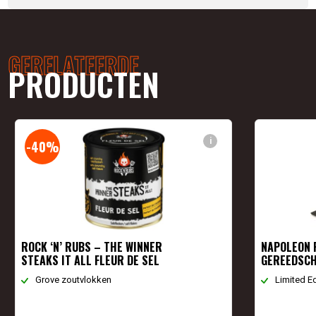
GERELATEERDE
PRODUCTEN
i
-40%
ROCK ‘N’ RUBS – THE WINNER
NAPOLEON 
STEAKS IT ALL FLEUR DE SEL
GEREEDSC
Grove zoutvlokken
Limited Ed