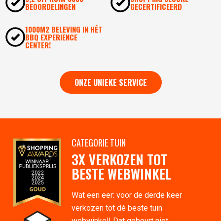
BEOORDELINGEN
GECERTIFICEERD
1000M2 BELEVING IN HÉT
BBQ EXPERIENCE
CENTER!
ONZE UNIEKE SERVICE
CATEGORIE TUIN
3X VERKOZEN TOT
BESTE WEBWINKEL
Wat een eer: voor de derde keer
verkozen tot dé beste tuin
webwinkel! Dat gebeurt niet