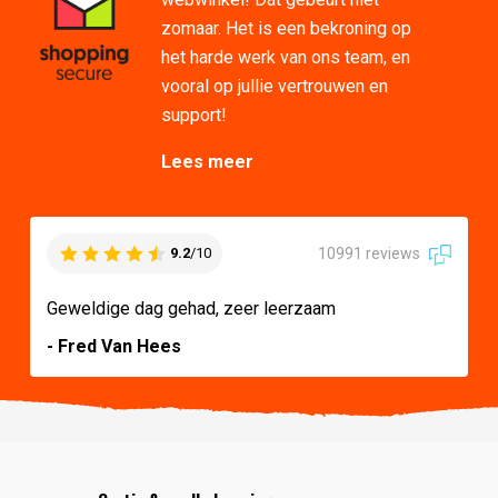
zomaar. Het is een bekroning op
het harde werk van ons team, en
vooral op jullie vertrouwen en
support!
Lees meer
10991 reviews
9.2
/10
Geweldige dag gehad, zeer leerzaam
- Fred Van Hees