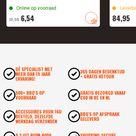
Online op voorraad
Leverba
Oorspronkelijke
Huidige
6,
54
84,
95
10,
90
prijs
prijs
was:
is:
10,
90
6,
.
54
.
DÉ SPECIALIST MET
365 DAGEN BEDENKTIJD
MEER DAN 15 JAAR
+ GRATIS RETOUR
ERVARING!
500+ BBQ'S OP
GRATIS BEZORGD VANAF
VOORRAAD
€60 IN BE EN NL
ACCESSOIRES VOOR 16U
BBQ'S OP AFSPRAAK
BESTELD, DEZELFDE
GELEVERD
WERKDAG VERZONDEN
9,2 UIT RUIM 8000
SHOPPING SECURE