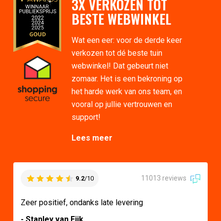
3X VERKOZEN TOT
BESTE WEBWINKEL
Wat een eer: voor de derde keer
verkozen tot dé beste tuin
webwinkel! Dat gebeurt niet
zomaar. Het is een bekroning op
het harde werk van ons team, en
vooral op jullie vertrouwen en
support!
Lees meer
11013 reviews
9.2
/10
Zeer positief, ondanks late levering
- Stanley van Eijk