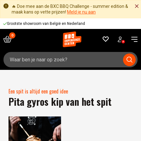
🔥 Doe mee aan de BXC BBQ Challenge - summer edition &
maak kans op vette prijzen!
Meld je nu aan
Grootste showroom van België en Nederland
Zoeken
naar:
Een spit is altijd een goed idee
Pita gyros kip van het spit