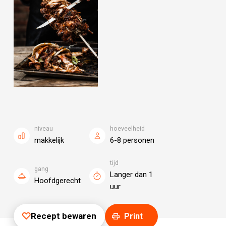
niveau
hoeveelheid
makkelijk
6-8 personen
tijd
gang
Langer dan 1
Hoofdgerecht
uur
Recept bewaren
Print