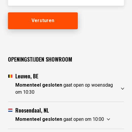
(Vereist)
OPENINGSTIJDEN SHOWROOM
Leuven, BE
Momenteel gesloten
gaat open op woensdag
om 10:30
zondag
gesloten
maandag
gesloten
Roosendaal, NL
dinsdag
gesloten
Momenteel gesloten
gaat open om 10:00
woensdag
10:30 - 17:30
zondag
10:00 - 17:30
donderdag
10:30 - 17:30