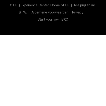
© BBQ Experience Center. Home of BBQ. Alle prijzen incl
BTW.
Algemene voorwaarden
Privacy
Start your own BXC