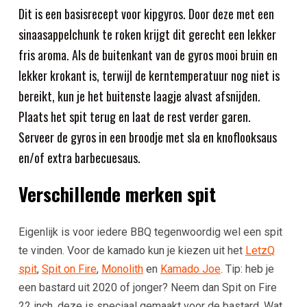
Dit is een basisrecept voor kipgyros. Door deze met een
sinaasappelchunk te roken krijgt dit gerecht een lekker
fris aroma. Als de buitenkant van de gyros mooi bruin en
lekker krokant is, terwijl de kerntemperatuur nog niet is
bereikt, kun je het buitenste laagje alvast afsnijden.
Plaats het spit terug en laat de rest verder garen.
Serveer de gyros in een broodje met sla en knoflooksaus
en/of extra barbecuesaus.
Verschillende merken spit
Eigenlijk is voor iedere BBQ tegenwoordig wel een spit
te vinden. Voor de kamado kun je kiezen uit het
LetzQ
spit
,
Spit on Fire
,
Monolith
en
Kamado Joe
. Tip: heb je
een bastard uit 2020 of jonger? Neem dan Spit on Fire
22 inch, deze is speciaal gemaakt voor de bastard. Wat