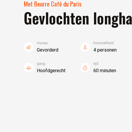
Met Beurre Café du Paris
Gevlochten longh
niveau
hoeveelheid
Gevorderd
4 personen
gang
tijd
Hoofdgerecht
60 minuten