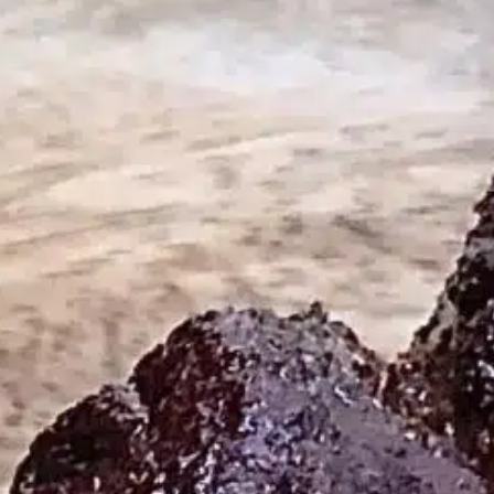
Joe
modellen
Alle
Classic
Alle
Modellen
Modellen
modellen
nnected Joe
Kamado
Big Joe
modellen
Alle
modellen