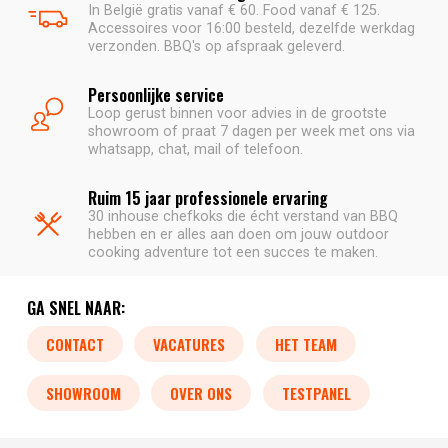
In België gratis vanaf € 60. Food vanaf € 125.
Accessoires voor 16:00 besteld, dezelfde werkdag
verzonden. BBQ's op afspraak geleverd.
Persoonlijke service
Loop gerust binnen voor advies in de grootste
showroom of praat 7 dagen per week met ons via
whatsapp, chat, mail of telefoon.
Ruim 15 jaar professionele ervaring
30 inhouse chefkoks die écht verstand van BBQ
hebben en er alles aan doen om jouw outdoor
cooking adventure tot een succes te maken.
GA SNEL NAAR:
CONTACT
VACATURES
HET TEAM
SHOWROOM
OVER ONS
TESTPANEL