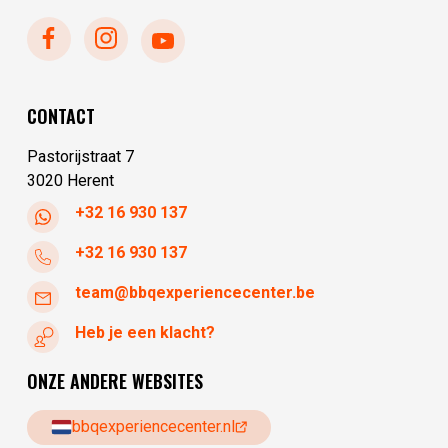
dinsdag
10:00 - 17:30
woensdag
10:00 - 17:30
donderdag
10:00 - 17:30
vrijdag
10:00 - 17:30
CONTACT
zaterdag
10:00 - 17:30
Pastorijstraat 7
3020 Herent
+32 16 930 137
+32 16 930 137
team@bbqexperiencecenter.be
Heb je een klacht?
ONZE ANDERE WEBSITES
bbqexperiencecenter.nl