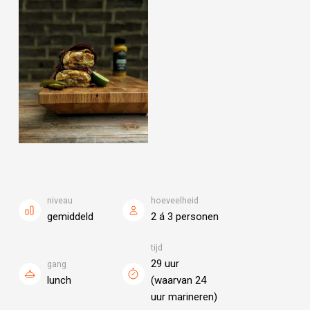
niveau
hoeveelheid
gemiddeld
2 á 3 personen
tijd
29 uur
gang
lunch
(waarvan 24
uur marineren)