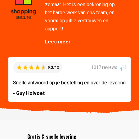
zomaar. Het is een bekroning op
het harde werk van ons team, en
vooral op jullie vertrouwen en
support!
Lees meer
11017 reviews
9.2
/10
Snelle antwoord op je bestelling en over de levering
- Guy Holvoet
Gratis & snelle levering