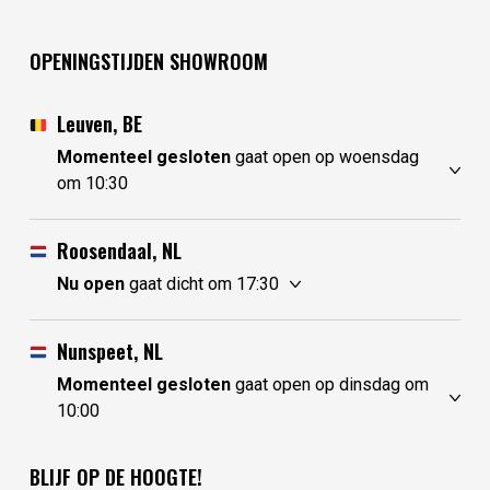
OPENINGSTIJDEN SHOWROOM
Leuven, BE
Momenteel gesloten
gaat open op woensdag
om 10:30
zondag
gesloten
maandag
gesloten
Roosendaal, NL
dinsdag
gesloten
Nu open
gaat dicht om 17:30
woensdag
10:30 - 17:30
zondag
10:00 - 17:30
donderdag
10:30 - 17:30
maandag
10:00 - 17:30
Nunspeet, NL
vrijdag
10:30 - 17:30
dinsdag
gesloten
Momenteel gesloten
gaat open op dinsdag om
zaterdag
10:30 - 17:30
woensdag
gesloten
10:00
donderdag
10:00 - 17:30
zondag
gesloten
vrijdag
10:00 - 17:30
maandag
gesloten
BLIJF OP DE HOOGTE!
zaterdag
10:00 - 17:30