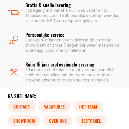
Gratis & snelle levering
In België gratis vanaf € 60. Food vanaf € 125.
Accessoires voor 16:00 besteld, dezelfde werkdag
verzonden. BBQ's op afspraak geleverd.
Persoonlijke service
Loop gerust binnen voor advies in de grootste
showroom of praat 7 dagen per week met ons via
whatsapp, chat, mail of telefoon.
Ruim 15 jaar professionele ervaring
30 inhouse chefkoks die écht verstand van BBQ
hebben en er alles aan doen om jouw outdoor
cooking adventure tot een succes te maken.
GA SNEL NAAR:
CONTACT
VACATURES
HET TEAM
SHOWROOM
OVER ONS
TESTPANEL