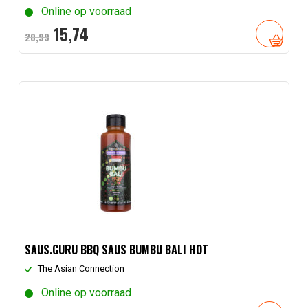
Online op voorraad
Oorspronkelijke
Huidige
15,
74
20,
99
prijs
prijs
was:
is:
20,
99
15,
.
74
.
SAUS.GURU BBQ SAUS BUMBU BALI HOT
The Asian Connection
Online op voorraad