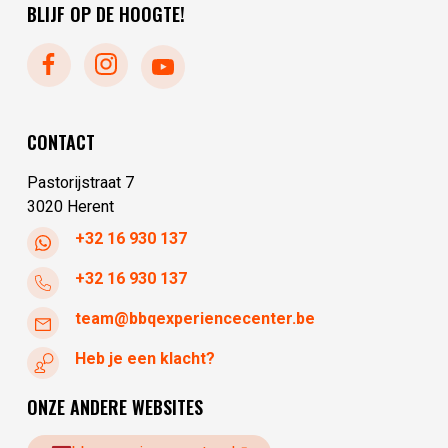
dinsdag
10:00 - 17:30
BLIJF OP DE HOOGTE!
zondag
10:00 - 17:30
woensdag
10:00 - 17:30
donderdag
10:00 - 17:30
vrijdag
10:00 - 17:30
zaterdag
10:00 - 17:30
CONTACT
zondag
gesloten
Pastorijstraat 7
3020 Herent
+32 16 930 137
+32 16 930 137
team@bbqexperiencecenter.be
Heb je een klacht?
ONZE ANDERE WEBSITES