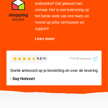
webwinkel! Dat gebeurt niet
zomaar. Het is een bekroning op
het harde werk van ons team, en
vooral op jullie vertrouwen en
support!
Lees meer
11018 reviews
9.2
/10
Snelle antwoord op je bestelling en over de levering
- Guy Holvoet