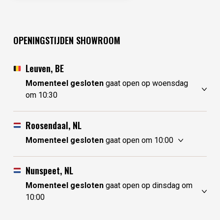
OPENINGSTIJDEN SHOWROOM
Leuven, BE
Momenteel gesloten
gaat open op woensdag
om 10:30
maandag
gesloten
dinsdag
gesloten
Roosendaal, NL
woensdag
10:30 - 17:30
Momenteel gesloten
gaat open om 10:00
donderdag
10:30 - 17:30
maandag
10:00 - 17:30
vrijdag
10:30 - 17:30
dinsdag
gesloten
Nunspeet, NL
zaterdag
10:30 - 17:30
woensdag
gesloten
Momenteel gesloten
gaat open op dinsdag om
zondag
gesloten
donderdag
10:00 - 17:30
10:00
vrijdag
10:00 - 17:30
maandag
gesloten
zaterdag
10:00 - 17:30