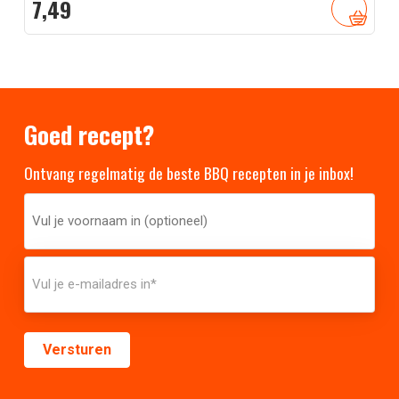
7,
49
Goed recept?
Ontvang regelmatig de beste BBQ recepten in je inbox!