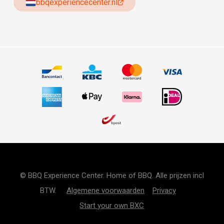
bbqexperiencecenter.nl
© BBQ Experience Center. Home of BBQ. Alle prijzen incl
BTW.
Algemene voorwaarden
Privacy
Start your own BXC