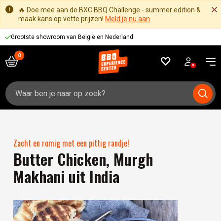
🔥 Doe mee aan de BXC BBQ Challenge - summer edition &
maak kans op vette prijzen!
Meld je nu aan
Grootste showroom van België en Nederland
Zoeken
naar:
Zacht en romig met een pittig randje!
Butter Chicken, Murgh
Makhani uit India