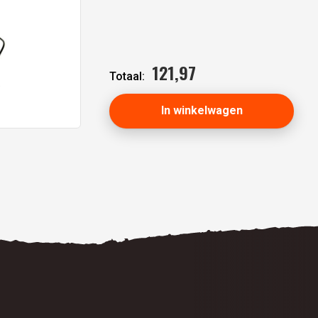
121,
97
Totaal:
R
In winkelwagen