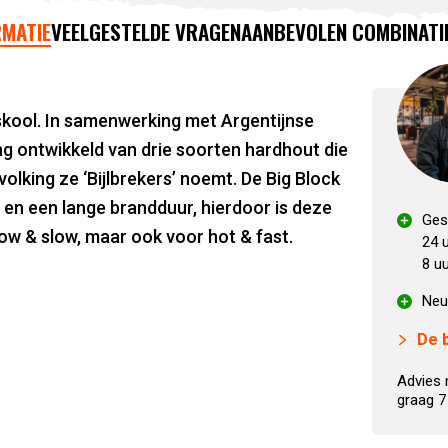
MATIE
VEELGESTELDE VRAGEN
AANBEVOLEN COMBINATI
tskool. In samenwerking met Argentijnse
ng ontwikkeld van drie soorten hardhout die
olking ze ‘Bijlbrekers’ noemt. De Big Block
en een lange brandduur, hierdoor is deze
Ges
ow & slow, maar ook voor hot & fast.
24 
8 u
Neu
De 
Advies 
graag 7