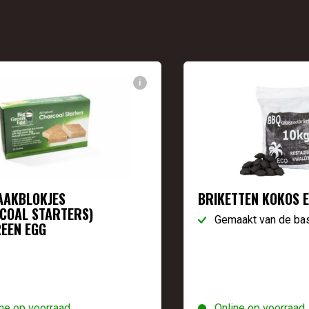
i
AKBLOKJES
BRIKETTEN KOKOS 
COAL STARTERS)
Gemaakt van de ba
REEN EGG
ne op voorraad
Online op voorraad