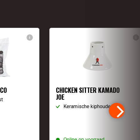
i
i
ECO
CHICKEN SITTER KAMADO
JOE
st
Keramische kiphouder
Online op voorraad