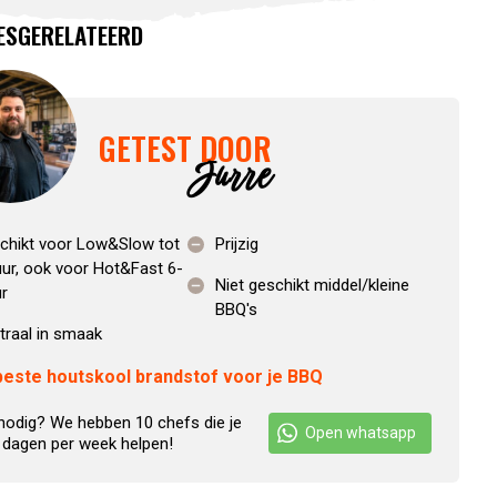
ES
GERELATEERD
GETEST DOOR
Jurre
chikt voor Low&Slow tot
Prijzig
uur, ook voor Hot&Fast 6-
Niet geschikt middel/kleine
ur
BBQ's
traal in smaak
beste houtskool brandstof voor je BBQ
nodig? We hebben 10 chefs die je
Open whatsapp
 dagen per week helpen!