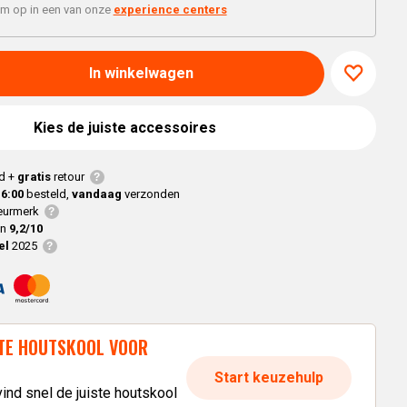
'm op in een van onze
experience centers
Joe
modellen
Alle
Classic
Alle
Modellen
Modellen
modellen
In winkelwagen
nnected Joe
Kamado
Kies de juiste accessoires
Big Joe
modellen
d +
gratis
retour
Alle
16:00
besteld,
vandaag
verzonden
modellen
urmerk
en
9,2/10
el
2025
ISTE HOUTSKOOL VOOR
Start keuzehulp
ind snel de juiste houtskool