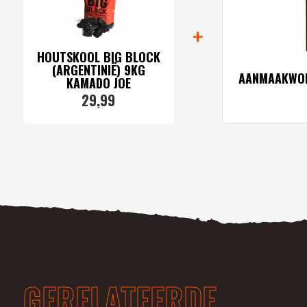
+
HOUTSKOOL BIG BLOCK
(ARGENTINIË) 9KG
AANMAAKWOK
KAMADO JOE
29,
99
GERELATEERDE