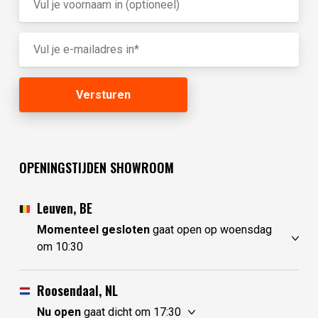
OPENINGSTIJDEN SHOWROOM
Leuven, BE
Momenteel gesloten
gaat open op woensdag
om 10:30
zondag
gesloten
maandag
gesloten
Roosendaal, NL
dinsdag
gesloten
Nu open
gaat dicht om 17:30