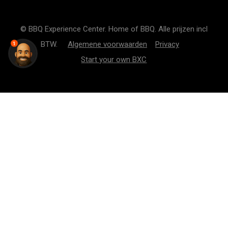
© BBQ Experience Center. Home of BBQ. Alle prijzen incl
BTW.
Algemene voorwaarden
Privacy
1
Start your own BXC