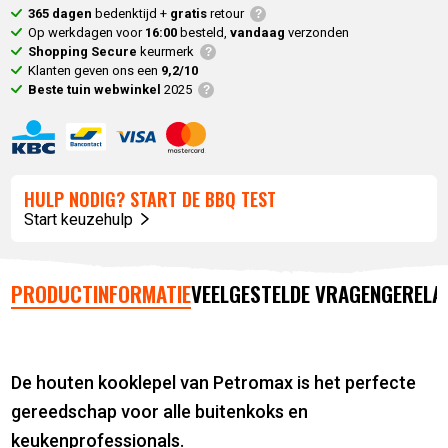
365 dagen
bedenktijd +
gratis
retour
Op werkdagen voor
16:00
besteld,
vandaag
verzonden
Shopping Secure
keurmerk
Klanten geven ons een
9,2/10
Beste tuin webwinkel
2025
HULP NODIG? START DE BBQ TEST
Start keuzehulp
PRODUCTINFORMATIE
VEELGESTELDE VRAGEN
GERELA
De houten kooklepel van Petromax is het perfecte
gereedschap voor alle buitenkoks en
keukenprofessionals.