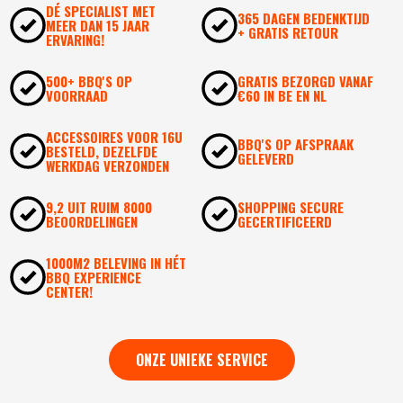
DÉ SPECIALIST MET
365 DAGEN BEDENKTIJD
MEER DAN 15 JAAR
+ GRATIS RETOUR
ERVARING!
500+ BBQ'S OP
GRATIS BEZORGD VANAF
VOORRAAD
€60 IN BE EN NL
ACCESSOIRES VOOR 16U
BBQ'S OP AFSPRAAK
BESTELD, DEZELFDE
GELEVERD
WERKDAG VERZONDEN
9,2 UIT RUIM 8000
SHOPPING SECURE
BEOORDELINGEN
GECERTIFICEERD
1000M2 BELEVING IN HÉT
BBQ EXPERIENCE
CENTER!
ONZE UNIEKE SERVICE