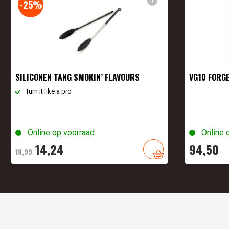
i
-25%
SILICONEN TANG SMOKIN’ FLAVOURS
VG10 FORG
Turn it like a pro
Online op voorraad
Online 
Oorspronkelijke
Huidige
14,
24
94,
50
18,
99
prijs
prijs
was:
is:
18,
99
.
14,
24
.