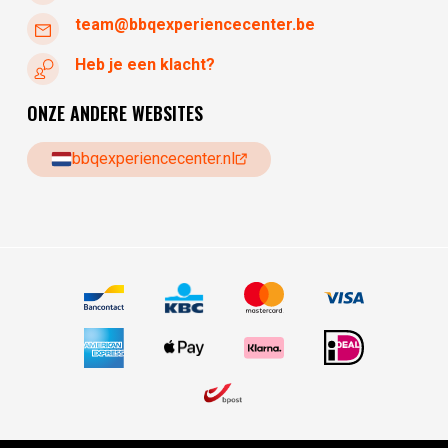
team@bbqexperiencecenter.be
Heb je een klacht?
ONZE ANDERE WEBSITES
bbqexperiencecenter.nl