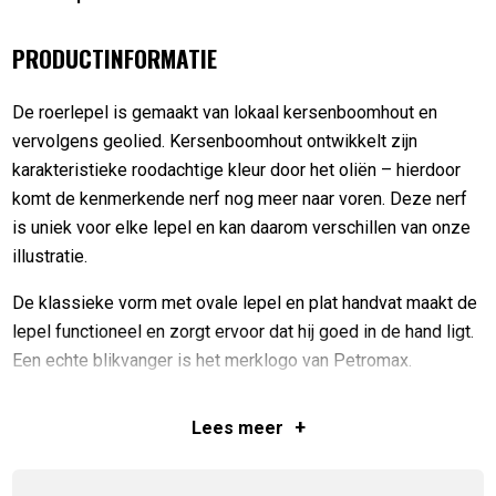
PRODUCTINFORMATIE
De roerlepel is gemaakt van lokaal kersenboomhout en
vervolgens geolied. Kersenboomhout ontwikkelt zijn
karakteristieke roodachtige kleur door het oliën – hierdoor
komt de kenmerkende nerf nog meer naar voren. Deze nerf
is uniek voor elke lepel en kan daarom verschillen van onze
illustratie.
De klassieke vorm met ovale lepel en plat handvat maakt de
lepel functioneel en zorgt ervoor dat hij goed in de hand ligt.
Een echte blikvanger is het merklogo van Petromax.
Hout is een natuurlijk materiaal en kan barsten bij extreme
+
Lees
meer
omstandigheden. Daarom moet je de Petromax lepel niet
langdurig in water laten liggen, maar hem grondig reinigen
met warm water en schuurpoeder. Plaats hem vervolgens