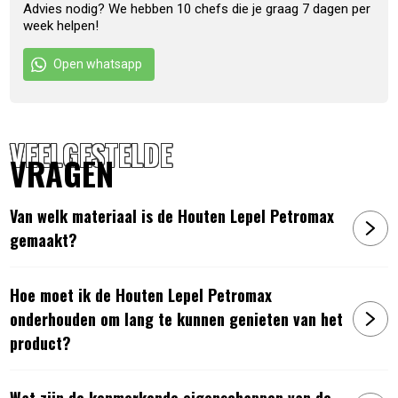
Advies nodig? We hebben 10 chefs die je graag 7 dagen per
rechtop en laat hem aan de lucht drogen. Om lang van je
week helpen!
Petromax houten lepel te genieten, let op het volgende:
Open whatsapp
Wanneer de olie door gebruik en reiniging afslijt, kun je de
lepel inwrijven met hete, smaakloze plantaardige olie of
kerosineolie (paraffinum (per)liquidum). Laat het een nacht
intrekken en wrijf overtollige olie af. Je kunt deze
VEELGESTELDE
VRAGEN
behandeling regelmatig herhalen.
SPECIFICATIES
Van welk materiaal is de Houten Lepel Petromax
gemaakt?
Materiaal: Kersen hout
Gewicht: 40 gram
Lengte: 32 cm
Hoe moet ik de Houten Lepel Petromax
onderhouden om lang te kunnen genieten van het
Artikelnummer:
4250435780213
product?
Wat zijn de kenmerkende eigenschappen van de