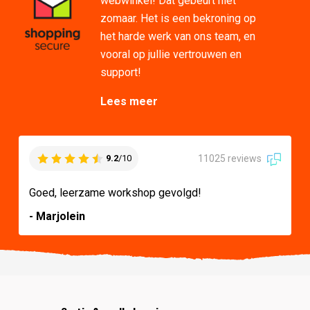
webwinkel! Dat gebeurt niet
zomaar. Het is een bekroning op
het harde werk van ons team, en
vooral op jullie vertrouwen en
support!
Lees meer
11025 reviews
9.2
/10
Goed, leerzame workshop gevolgd!
- Marjolein