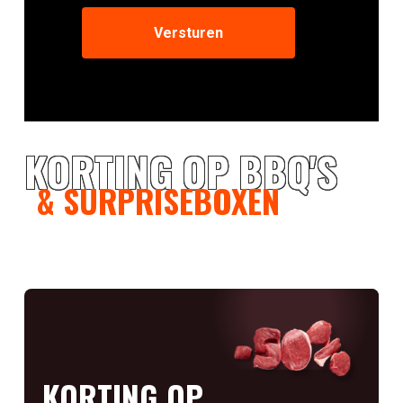
KORTING OP BBQ'S
& SURPRISEBOXEN
KORTING OP