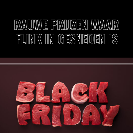
RAUWE PRIJZEN WAAR
FLINK IN GESNEDEN IS
20% KORTING
TOT 50% OP
OP ALLE BBQ’S
DAGDEALS
15% KORTING OP
ALLE
ACCESSOIRES