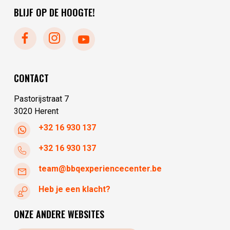
zaterdag
10:00 - 17:30
dinsdag
10:00 - 17:30
BLIJF OP DE HOOGTE!
zondag
10:00 - 17:30
woensdag
10:00 - 17:30
donderdag
10:00 - 17:30
vrijdag
10:00 - 17:30
zaterdag
10:00 - 17:30
CONTACT
zondag
gesloten
Pastorijstraat 7
3020 Herent
+32 16 930 137
+32 16 930 137
team@bbqexperiencecenter.be
Heb je een klacht?
ONZE ANDERE WEBSITES