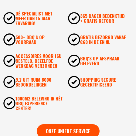
DÉ SPECIALIST MET
365 DAGEN BEDENKTIJD
MEER DAN 15 JAAR
+ GRATIS RETOUR
ERVARING!
500+ BBQ'S OP
GRATIS BEZORGD VANAF
VOORRAAD
€60 IN BE EN NL
ACCESSOIRES VOOR 16U
BBQ'S OP AFSPRAAK
BESTELD, DEZELFDE
GELEVERD
WERKDAG VERZONDEN
9,2 UIT RUIM 8000
SHOPPING SECURE
BEOORDELINGEN
GECERTIFICEERD
1000M2 BELEVING IN HÉT
BBQ EXPERIENCE
CENTER!
ONZE UNIEKE SERVICE