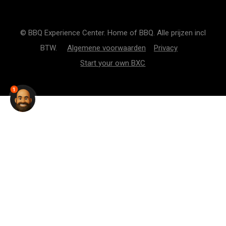
© BBQ Experience Center. Home of BBQ. Alle prijzen incl
BTW.
Algemene voorwaarden
Privacy
Start your own BXC
1