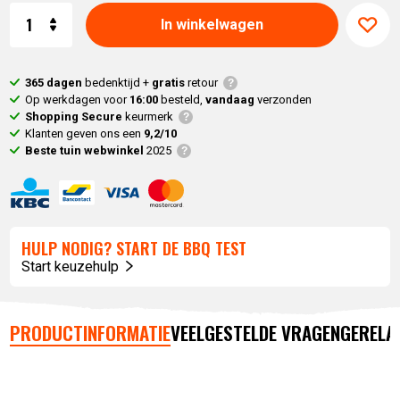
Aantal
In winkelwagen
365 dagen
bedenktijd +
gratis
retour
Op werkdagen voor
16:00
besteld,
vandaag
verzonden
Shopping Secure
keurmerk
Klanten geven ons een
9,2/10
Beste tuin webwinkel
2025
HULP NODIG? START DE BBQ TEST
Start keuzehulp
PRODUCTINFORMATIE
VEELGESTELDE VRAGEN
GERELA