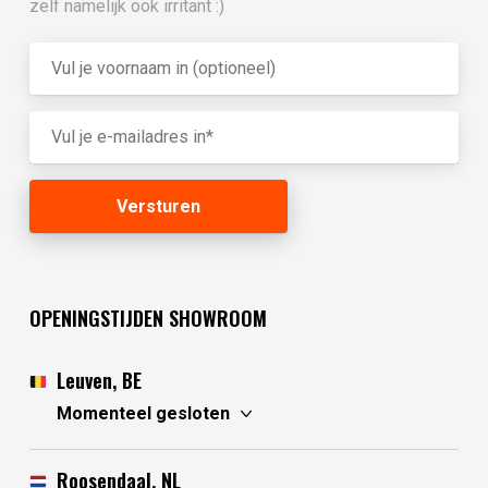
zelf namelijk ook irritant :)
OPENINGSTIJDEN SHOWROOM
Leuven, BE
Momenteel gesloten
vrijdag
10:30 - 17:30
zaterdag
10:30 - 17:30
Roosendaal, NL