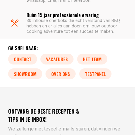
whatsapp, chat, mail of telefoon.
Ruim 15 jaar professionele ervaring
30 inhouse chefkoks die écht verstand van BBQ
hebben en er alles aan doen om jouw outdoor
cooking adventure tot een succes te maken.
GA SNEL NAAR:
CONTACT
VACATURES
HET TEAM
SHOWROOM
OVER ONS
TESTPANEL
ONTVANG DE BESTE RECEPTEN &
TIPS IN JE INBOX!
We zullen je niet teveel e-mails sturen, dat vinden we