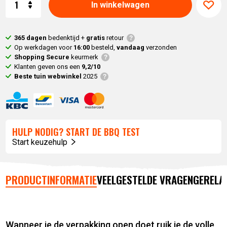
In winkelwagen
365 dagen
bedenktijd +
gratis
retour
Op werkdagen voor
16:00
besteld,
vandaag
verzonden
Shopping Secure
keurmerk
Klanten geven ons een
9,2/10
Beste tuin webwinkel
2025
HULP NODIG? START DE BBQ TEST
Start keuzehulp
PRODUCTINFORMATIE
VEELGESTELDE VRAGEN
GERELA
Wanneer je de verpakking open doet ruik je de volle