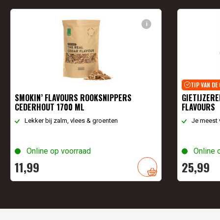
i
TIP VAN DE
SMOKIN’ FLAVOURS ROOKSNIPPERS
GIETIJZERE
CEDERHOUT 1700 ML
FLAVOURS
Lekker bij zalm, vlees & groenten
Je meest 
Online op voorraad
Online 
11,
99
25,
99