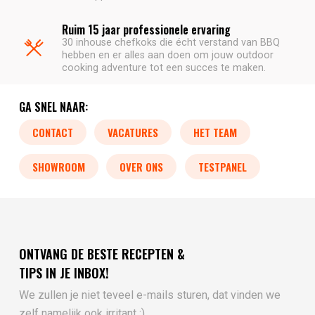
Ruim 15 jaar professionele ervaring
30 inhouse chefkoks die écht verstand van BBQ
hebben en er alles aan doen om jouw outdoor
cooking adventure tot een succes te maken.
GA SNEL NAAR:
CONTACT
VACATURES
HET TEAM
SHOWROOM
OVER ONS
TESTPANEL
ONTVANG DE BESTE RECEPTEN &
TIPS IN JE INBOX!
We zullen je niet teveel e-mails sturen, dat vinden we
zelf namelijk ook irritant :)