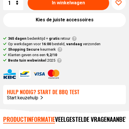
In winkelwagen
Kies de juiste accessoires
365 dagen
bedenktijd +
gratis
retour
Op werkdagen voor
16:00
besteld,
vandaag
verzonden
Shopping Secure
keurmerk
Klanten geven ons een
9,2/10
Beste tuin webwinkel
2025
HULP NODIG? START DE BBQ TEST
Start keuzehulp
PRODUCTINFORMATIE
VEELGESTELDE VRAGEN
AANBEV