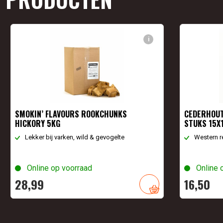
i
SMOKIN’ FLAVOURS ROOKCHUNKS
CEDERHOUT
HICKORY 5KG
STUKS 15X
Lekker bij varken, wild & gevogelte
Western r
Online op voorraad
Online 
28,
99
16,
50