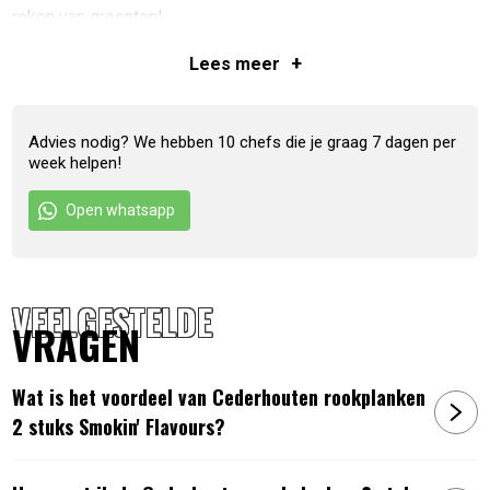
roken van groenten!
+
Bijvoorbeeld lekker bij: Zalm, Vlees & Groente.
Lees
meer
Roken op de BBQ, hoe werkt dat?
Advies nodig? We hebben 10 chefs die je graag 7 dagen per
Rookplankjes uitgelegd!
week helpen!
Open whatsapp
VEELGESTELDE
VRAGEN
Wat is het voordeel van Cederhouten rookplanken
2 stuks Smokin' Flavours?