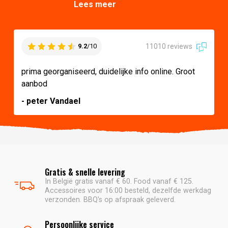
Lees meer
11010 reviews
9.2
/10
prima georganiseerd, duidelijke info online. Groot
aanbod
- peter Vandael
Gratis & snelle levering
In België gratis vanaf € 60. Food vanaf € 125.
Accessoires voor 16:00 besteld, dezelfde werkdag
verzonden. BBQ's op afspraak geleverd.
Persoonlijke service