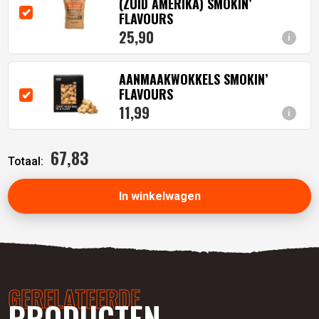
(ZUID AMERIKA) SMOKIN’
FLAVOURS
25,
90
i
AANMAAKWOKKELS SMOKIN’
FLAVOURS
11,
99
i
67,
83
Totaal:
In winkelwagen
GERELATEERDE
PRODUCTEN