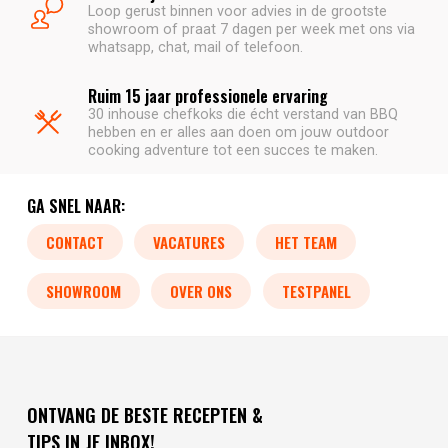
Loop gerust binnen voor advies in de grootste
showroom of praat 7 dagen per week met ons via
whatsapp, chat, mail of telefoon.
Ruim 15 jaar professionele ervaring
30 inhouse chefkoks die écht verstand van BBQ
hebben en er alles aan doen om jouw outdoor
cooking adventure tot een succes te maken.
GA SNEL NAAR:
CONTACT
VACATURES
HET TEAM
SHOWROOM
OVER ONS
TESTPANEL
ONTVANG DE BESTE RECEPTEN &
TIPS IN JE INBOX!