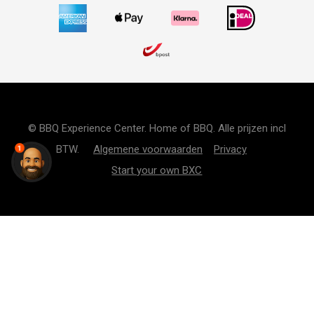
© BBQ Experience Center. Home of BBQ. Alle prijzen incl
BTW.
Algemene voorwaarden
Privacy
1
Start your own BXC