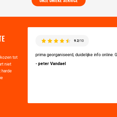
ONZE UNIEKE SERVICE
TE
9.2
/10
prima georganiseerd, duidelijke info online.
rkozen tot
- peter Vandael
rt niet
t harde
ie