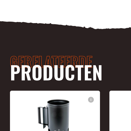
GERELATEERDE
PRODUCTEN
i