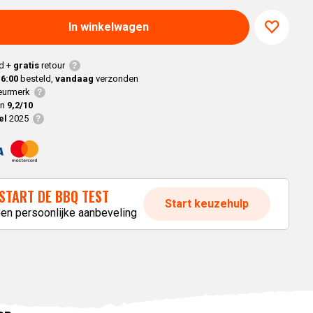
Joe
modellen
Alle
Classic
In winkelwagen
Alle
Modellen
Modellen
modellen
nnected Joe
d +
gratis
retour
16:00
besteld,
vandaag
verzonden
Kamado
urmerk
en
9,2/10
Big Joe
el
2025
modellen
Alle
modellen
START DE BBQ TEST
Start keuzehulp
een persoonlijke aanbeveling