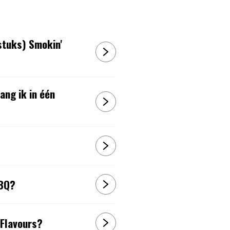
stuks) Smokin'
ng ik in één
BBQ?
 Flavours?