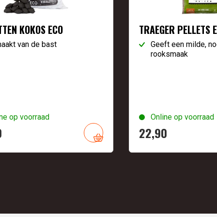
TTEN KOKOS ECO
TRAEGER PELLETS E
aakt van de bast
Geeft een milde, no
rooksmaak
ne op voorraad
Online op voorraad
0
22,
90