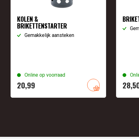
KOLEN &
BRIKE
BRIKETTENSTARTER
Gem
Gemakkelijk aansteken
Online op voorraad
Onli
20,
99
28,
5