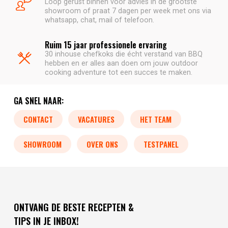
Loop gerust binnen voor advies in de grootste
showroom of praat 7 dagen per week met ons via
whatsapp, chat, mail of telefoon.
Ruim 15 jaar professionele ervaring
30 inhouse chefkoks die écht verstand van BBQ
hebben en er alles aan doen om jouw outdoor
cooking adventure tot een succes te maken.
GA SNEL NAAR:
CONTACT
VACATURES
HET TEAM
SHOWROOM
OVER ONS
TESTPANEL
ONTVANG DE BESTE RECEPTEN &
TIPS IN JE INBOX!