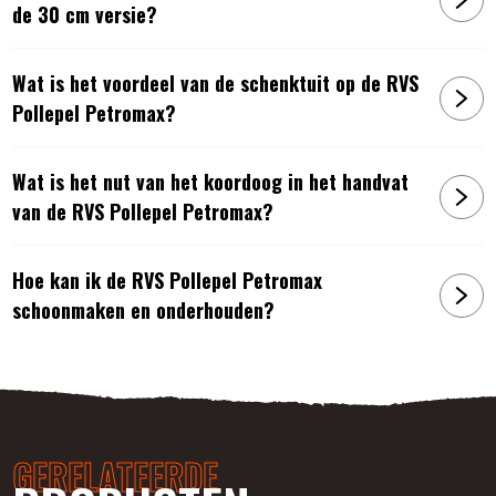
de 30 cm versie?
Reinig de Petromax pollepel alleen met water en
afwasmiddel. Het notenhouten heft is eenvoudig te
Wat is het voordeel van de schenktuit op de RVS
onderhouden met een beetje
lijnzaadolie
.
Pollepel Petromax?
Artikelnummers:
4250435770917
:
RVS Pollepel Petromax - Kort handvat
Wat is het nut van het koordoog in het handvat
4250435770924
:
RVS Pollepel Petromax - Lang handvat
van de RVS Pollepel Petromax?
Hoe kan ik de RVS Pollepel Petromax
schoonmaken en onderhouden?
GERELATEERDE