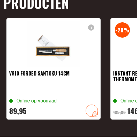
PRODUCTEN
i
-20%
VG10 FORGED SANTOKU 14CM
INSTANT RE
THERMOMET
Online op voorraad
Online 
Oor
89,
95
14
185,
00
pri
wa