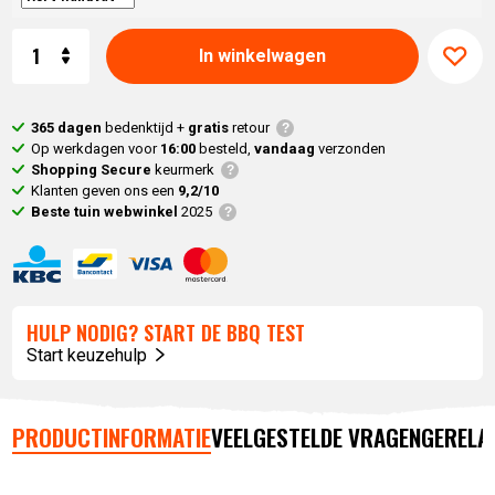
Aantal
In winkelwagen
365 dagen
bedenktijd +
gratis
retour
Op werkdagen voor
16:00
besteld,
vandaag
verzonden
Shopping Secure
keurmerk
Klanten geven ons een
9,2/10
Beste tuin webwinkel
2025
HULP NODIG? START DE BBQ TEST
Start keuzehulp
PRODUCTINFORMATIE
VEELGESTELDE VRAGEN
GERELA