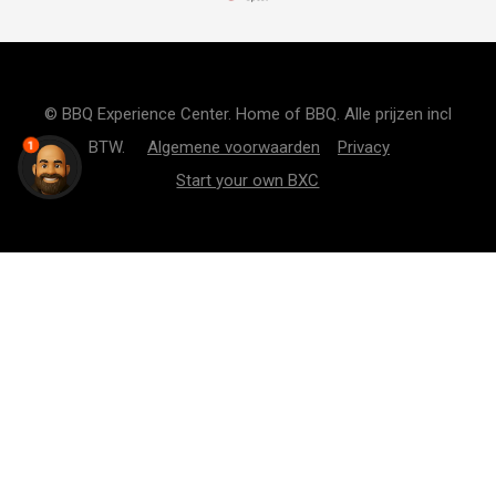
© BBQ Experience Center. Home of BBQ. Alle prijzen incl
BTW.
Algemene voorwaarden
Privacy
1
Start your own BXC