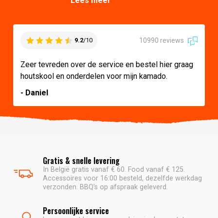
Lees meer
10990 reviews
9.2
/10
Zeer tevreden over de service en bestel hier graag
houtskool en onderdelen voor mijn kamado.
- Daniel
Gratis & snelle levering
In België gratis vanaf € 60. Food vanaf € 125.
Accessoires voor 16:00 besteld, dezelfde werkdag
verzonden. BBQ's op afspraak geleverd.
Persoonlijke service