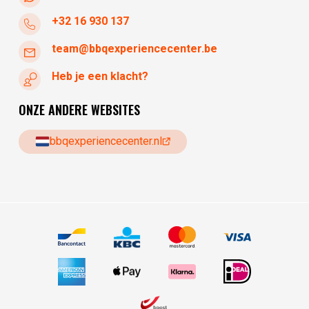
+32 16 930 137
team@bbqexperiencecenter.be
Heb je een klacht?
ONZE ANDERE WEBSITES
bbqexperiencecenter.nl