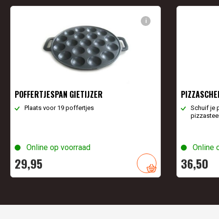
i
POFFERTJESPAN GIETIJZER
PIZZASCHE
Plaats voor 19 poffertjes
Schuif je 
pizzastee
Online op voorraad
Online 
29,
95
36,
50