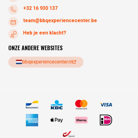
+32 16 930 137
team@bbqexperiencecenter.be
Heb je een klacht?
ONZE ANDERE WEBSITES
bbqexperiencecenter.nl