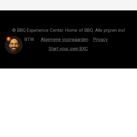
© BBQ Experience Center. Home of BBQ. Alle prijzen incl
BTW.
Algemene voorwaarden
Privacy
1
Start your own BXC