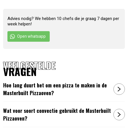
buitenlaag van keramiek
Komt met een pizzasteen tegen aanbakken en
bijkomende maatstukken, zodat de oven in uw grill
Advies nodig? We hebben 10 chefs die je graag 7 dagen per
past.
week helpen!
Artikelnummer:
0094428277199
Open whatsapp
VEELGESTELDE
VRAGEN
Hoe lang duurt het om een pizza te maken in de
Masterbuilt Pizzaoven?
Wat voor soort convectie gebruikt de Masterbuilt
Pizzaoven?