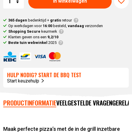
In winkelwagen
365 dagen
bedenktijd +
gratis
retour
Op werkdagen voor
16:00
besteld,
vandaag
verzonden
Shopping Secure
keurmerk
Klanten geven ons een
9,2/10
Beste tuin webwinkel
2025
HULP NODIG? START DE BBQ TEST
Start keuzehulp
PRODUCTINFORMATIE
VEELGESTELDE VRAGEN
GERELA
Maak perfecte pizza’s met de in de grill inzetbare