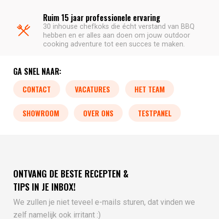
Ruim 15 jaar professionele ervaring
30 inhouse chefkoks die écht verstand van BBQ
hebben en er alles aan doen om jouw outdoor
cooking adventure tot een succes te maken.
GA SNEL NAAR:
CONTACT
VACATURES
HET TEAM
SHOWROOM
OVER ONS
TESTPANEL
ONTVANG DE BESTE RECEPTEN &
TIPS IN JE INBOX!
We zullen je niet teveel e-mails sturen, dat vinden we
zelf namelijk ook irritant :)