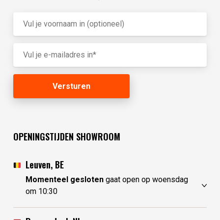
OPENINGSTIJDEN SHOWROOM
Leuven, BE
Momenteel gesloten
gaat open op woensdag
om 10:30
zondag
gesloten
maandag
gesloten