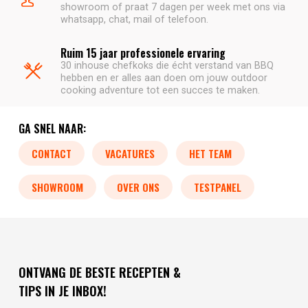
showroom of praat 7 dagen per week met ons via
whatsapp, chat, mail of telefoon.
Ruim 15 jaar professionele ervaring
30 inhouse chefkoks die écht verstand van BBQ
hebben en er alles aan doen om jouw outdoor
cooking adventure tot een succes te maken.
GA SNEL NAAR:
CONTACT
VACATURES
HET TEAM
SHOWROOM
OVER ONS
TESTPANEL
ONTVANG DE BESTE RECEPTEN &
TIPS IN JE INBOX!