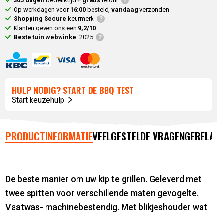
365 dagen
bedenktijd +
gratis
retour
Op werkdagen voor
16:00
besteld,
vandaag
verzonden
Shopping Secure
keurmerk
Klanten geven ons een
9,2/10
Beste tuin webwinkel
2025
HULP NODIG? START DE BBQ TEST
Start keuzehulp
PRODUCTINFORMATIE
VEELGESTELDE VRAGEN
GERELA
De beste manier om uw kip te grillen. Geleverd met
twee spitten voor verschillende maten gevogelte.
Vaatwas- machinebestendig. Met blikjeshouder wat