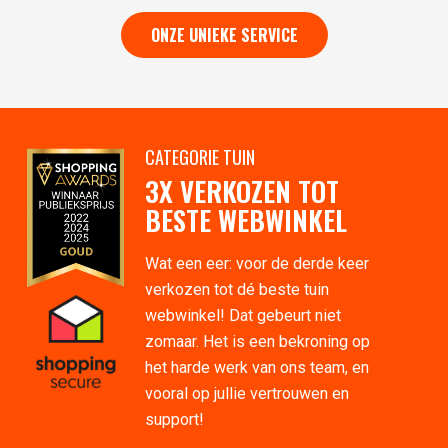
ONZE UNIEKE SERVICE
CATEGORIE TUIN
3X VERKOZEN TOT
BESTE WEBWINKEL
Wat een eer: voor de derde keer
verkozen tot dé beste tuin
webwinkel! Dat gebeurt niet
zomaar. Het is een bekroning op
het harde werk van ons team, en
vooral op jullie vertrouwen en
support!