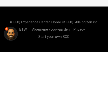
© BBQ Experience Center. Home of BBQ. Alle prijzen incl
BTW.
Algemene voorwaarden
Privacy
1
Start your own BXC