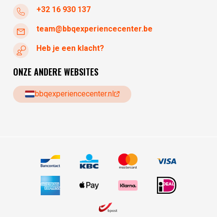
+32 16 930 137
team@bbqexperiencecenter.be
Heb je een klacht?
ONZE ANDERE WEBSITES
bbqexperiencecenter.nl