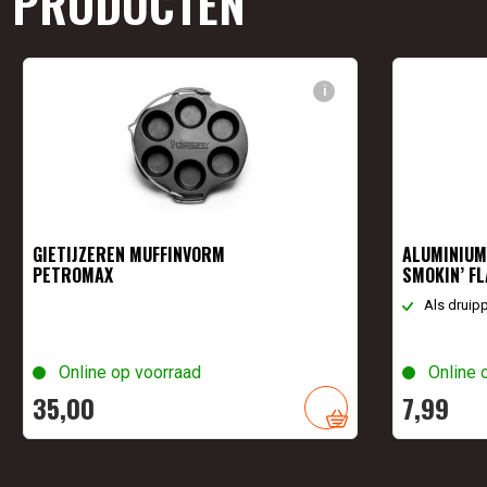
PRODUCTEN
i
GIETIJZEREN MUFFINVORM
ALUMINIUM
PETROMAX
SMOKIN’ F
Als druip
Online op voorraad
Online 
35,
00
7,
99