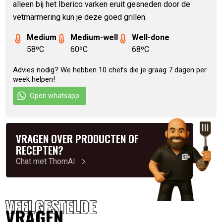
alleen bij het Iberico varken eruit gesneden door de
vetmarmering kun je deze goed grillen.
Medium
Medium-well
Well-done
58ºC
60ºC
68ºC
Advies nodig? We hebben 10 chefs die je graag 7 dagen per
week helpen!
Open whatsapp
VRAGEN OVER PRODUCTEN OF
RECEPTEN?
Chat met ThomAI
VEELGESTELDE
VRAGEN