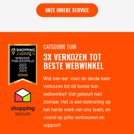
ONZE UNIEKE SERVICE
CATEGORIE TUIN
3X VERKOZEN TOT
BESTE WEBWINKEL
Wat een eer: voor de derde keer
verkozen tot dé beste tuin
webwinkel! Dat gebeurt niet
zomaar. Het is een bekroning op
het harde werk van ons team, en
vooral op jullie vertrouwen en
support!