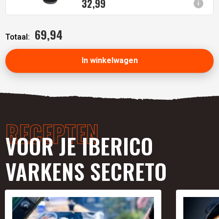
32,
99
i
69,
94
Totaal:
In winkelwagen
RECEPTEN
VOOR JE IBERICO
VARKENS SECRETO