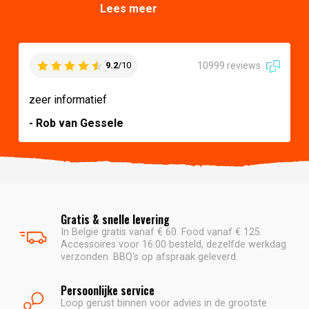
Lees meer
10999 reviews
9.2
/10
zeer informatief
- Rob van Gessele
Gratis & snelle levering
In België gratis vanaf € 60. Food vanaf € 125.
Accessoires voor 16:00 besteld, dezelfde werkdag
verzonden. BBQ's op afspraak geleverd.
Persoonlijke service
Loop gerust binnen voor advies in de grootste