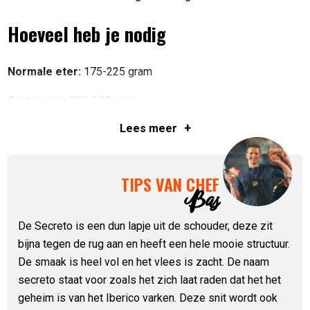
Hoeveel heb je nodig
Normale eter:
175-225 gram
Grote eter:
250-350 gram
+
Lees
meer
Meat lover:
350+ gram
Ingrediënten
TIPS VAN CHEF
Bas
100% varkensvlees
De Secreto is een dun lapje uit de schouder, deze zit
Voedingswaarde
bijna tegen de rug aan en heeft een hele mooie structuur.
De smaak is heel vol en het vlees is zacht. De naam
secreto staat voor zoals het zich laat raden dat het het
Artikelnummer:
8718272018570
geheim is van het Iberico varken. Deze snit wordt ook