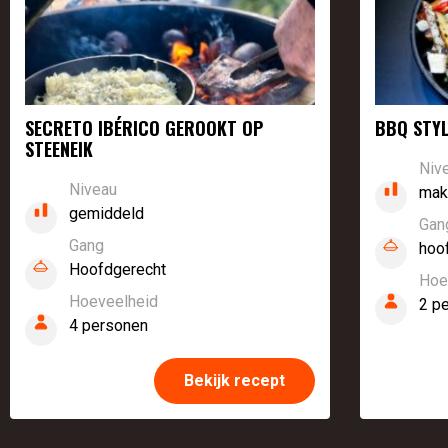
SECRETO IBÉRICO GEROOKT OP
BBQ STYL
STEENEIK
Niv
Niveau
mak
gemiddeld
Gan
Gang
hoo
Hoofdgerecht
Hoe
Hoeveelheid
2 p
4 personen
Bekijk recept