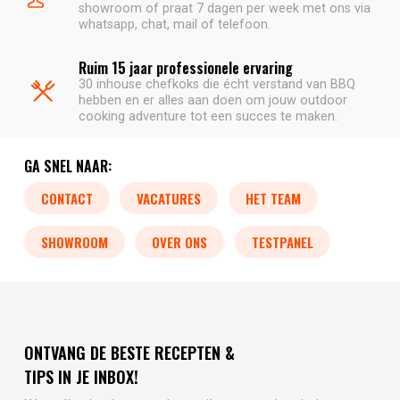
showroom of praat 7 dagen per week met ons via
whatsapp, chat, mail of telefoon.
Ruim 15 jaar professionele ervaring
30 inhouse chefkoks die écht verstand van BBQ
hebben en er alles aan doen om jouw outdoor
cooking adventure tot een succes te maken.
GA SNEL NAAR:
CONTACT
VACATURES
HET TEAM
SHOWROOM
OVER ONS
TESTPANEL
ONTVANG DE BESTE RECEPTEN &
TIPS IN JE INBOX!