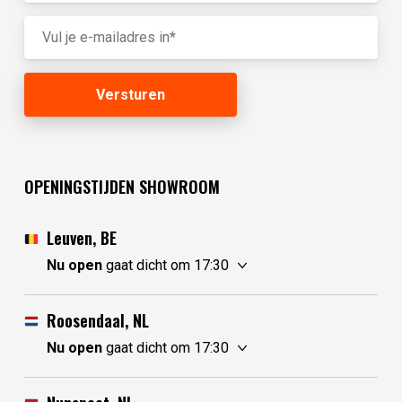
OPENINGSTIJDEN SHOWROOM
Leuven, BE
Nu open
gaat dicht om 17:30
vrijdag
10:30 - 17:30
zaterdag
10:30 - 17:30
Roosendaal, NL
zondag
gesloten
Nu open
gaat dicht om 17:30
maandag
gesloten
vrijdag
10:00 - 17:30
dinsdag
gesloten
zaterdag
10:00 - 17:30