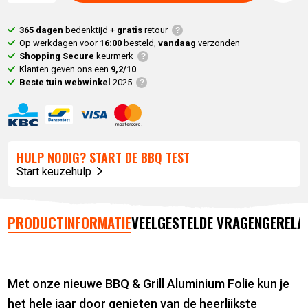
365 dagen
bedenktijd +
gratis
retour
Op werkdagen voor
16:00
besteld,
vandaag
verzonden
Shopping Secure
keurmerk
Klanten geven ons een
9,2/10
Beste tuin webwinkel
2025
HULP NODIG? START DE BBQ TEST
Start keuzehulp
PRODUCTINFORMATIE
VEELGESTELDE VRAGEN
GERELA
Met onze nieuwe BBQ & Grill Aluminium Folie kun je
het hele jaar door genieten van de heerlijkste