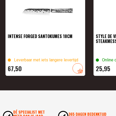
INTENSE FORGED SANTOKUMES 18CM
STYLE DE V
STEAKMES
Leverbaar met iets langere levertijd
Online 
67,
50
25,
95
DÉ SPECIALIST MET
365 DAGEN BEDENKTIJD