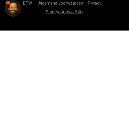
BTW.
Algemene voorwaarden
Privacy
1
Start your own BXC