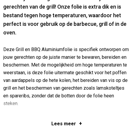
gerechten van de grill! Onze folie is extra dik en is
bestand tegen hoge temperaturen, waardoor het
perfect is voor gebruik op de barbecue, grill of in de
oven.
Deze Grill en BBQ Aluminiumfolie is specifiek ontworpen om
jouw gerechten op de juiste manier te bewaren, bereiden en
beschermen. Met de mogelijkheid om hoge temperaturen te
weerstaan, is deze folie uitermate geschikt voor het poffen
van aardappels op de hete kolen, het bereiden van vis op de
grill en het beschermen van gerechten zoals lamskoteltjes
en spareribs, zonder dat de botten door de folie heen
steken.
Deze folie is van hoge kwaliteit, voedselveilig en geschikt
+
voor dagelijks gebruik. Met een lengte van 30 meter heb je
Lees
meer
genoeg folie om vele malen te gebruiken. Kortom, de BBQ &