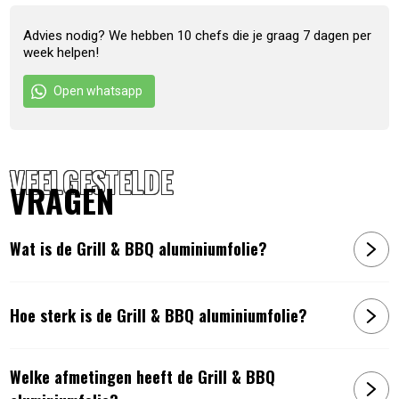
Grill Aluminium Folie is een onmisbaar item voor iedereen
Advies nodig? We hebben 10 chefs die je graag 7 dagen per
die graag kookt op de BBQ.
week helpen!
Kenmerken
Open whatsapp
2x sterker dan gewone aluminiumfolie
30 meter lang, 44 cm breed, 21 micron dik
VEELGESTELDE
Speciaal voor gebruik op de BBQ en Grill
VRAGEN
Artikelnummer:
8711128941350
Wat is de Grill & BBQ aluminiumfolie?
Hoe sterk is de Grill & BBQ aluminiumfolie?
Welke afmetingen heeft de Grill & BBQ