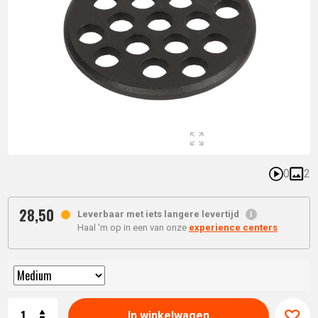
0
2
28,
50
Leverbaar met iets langere levertijd
Haal 'm op in een van onze
experience centers
Aantal
In winkelwagen