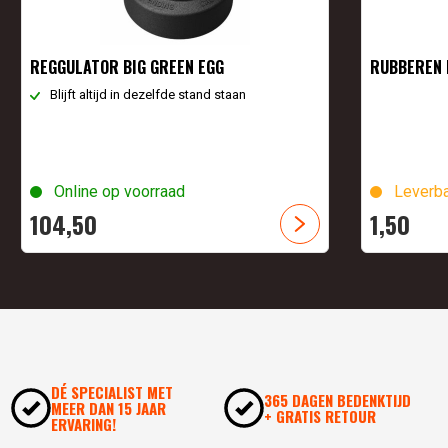
REGGULATOR BIG GREEN EGG
RUBBEREN 
Blijft altijd in dezelfde stand staan
Online op voorraad
Leverba
104,
50
1,
50
DÉ SPECIALIST MET
365 DAGEN BEDENKTIJD
MEER DAN 15 JAAR
+ GRATIS RETOUR
ERVARING!