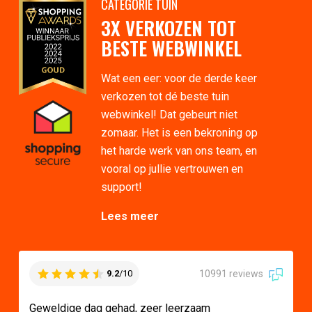
CATEGORIE TUIN
3X VERKOZEN TOT
BESTE WEBWINKEL
Wat een eer: voor de derde keer
verkozen tot dé beste tuin
webwinkel! Dat gebeurt niet
zomaar. Het is een bekroning op
het harde werk van ons team, en
vooral op jullie vertrouwen en
support!
Lees meer
10991 reviews
9.2
/10
Geweldige dag gehad, zeer leerzaam