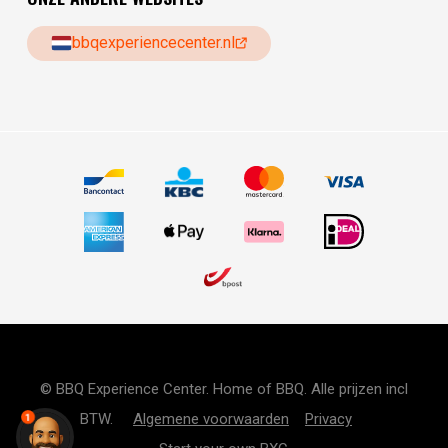
bbqexperiencecenter.nl
© BBQ Experience Center. Home of BBQ. Alle prijzen incl
BTW.
Algemene voorwaarden
Privacy
1