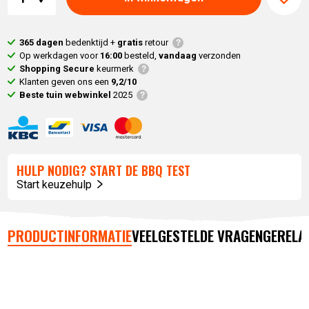
365 dagen
bedenktijd +
gratis
retour
Op werkdagen voor
16:00
besteld,
vandaag
verzonden
Shopping Secure
keurmerk
Klanten geven ons een
9,2/10
Beste tuin webwinkel
2025
HULP NODIG? START DE BBQ TEST
Start keuzehulp
PRODUCTINFORMATIE
VEELGESTELDE VRAGEN
GERELA