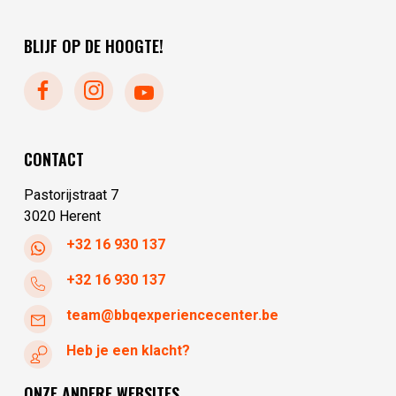
maandag
10:00 - 17:30
vrijdag
10:00 - 17:30
dinsdag
gesloten
zaterdag
10:00 - 17:30
BLIJF OP DE HOOGTE!
woensdag
gesloten
zondag
gesloten
donderdag
10:00 - 17:30
maandag
gesloten
dinsdag
10:00 - 17:30
woensdag
10:00 - 17:30
CONTACT
donderdag
10:00 - 17:30
Pastorijstraat 7
3020 Herent
+32 16 930 137
+32 16 930 137
team@bbqexperiencecenter.be
Heb je een klacht?
ONZE ANDERE WEBSITES