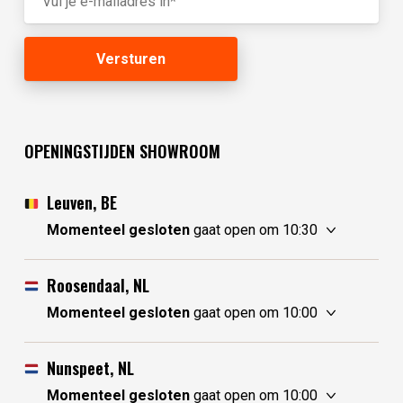
OPENINGSTIJDEN SHOWROOM
Leuven, BE
Momenteel gesloten
gaat open om 10:30
vrijdag
10:30 - 17:30
zaterdag
10:30 - 17:30
Roosendaal, NL
zondag
gesloten
Momenteel gesloten
gaat open om 10:00
maandag
gesloten
vrijdag
10:00 - 17:30
dinsdag
gesloten
zaterdag
10:00 - 17:30
Nunspeet, NL
woensdag
10:30 - 17:30
zondag
10:00 - 17:30
Momenteel gesloten
gaat open om 10:00
donderdag
10:30 - 17:30