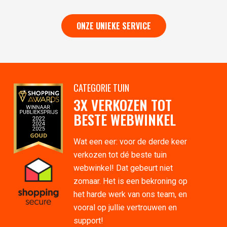
ONZE UNIEKE SERVICE
CATEGORIE TUIN
3X VERKOZEN TOT
BESTE WEBWINKEL
Wat een eer: voor de derde keer
verkozen tot dé beste tuin
webwinkel! Dat gebeurt niet
zomaar. Het is een bekroning op
het harde werk van ons team, en
vooral op jullie vertrouwen en
support!