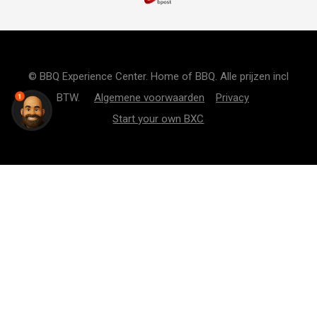
© BBQ Experience Center. Home of BBQ. Alle prijzen incl
BTW.
Algemene voorwaarden
Privacy
1
Start your own BXC