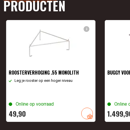
PRODUCTEN
i
ROOSTERVERHOGING .55 MONOLITH
BUGGY VOO
Leg je rooster op een hoger niveau
Online op voorraad
Online 
49,
90
1.499,
9