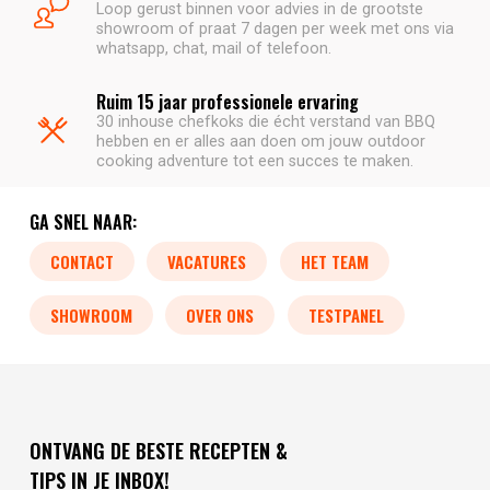
Loop gerust binnen voor advies in de grootste
showroom of praat 7 dagen per week met ons via
whatsapp, chat, mail of telefoon.
Ruim 15 jaar professionele ervaring
30 inhouse chefkoks die écht verstand van BBQ
hebben en er alles aan doen om jouw outdoor
cooking adventure tot een succes te maken.
GA SNEL NAAR:
CONTACT
VACATURES
HET TEAM
SHOWROOM
OVER ONS
TESTPANEL
ONTVANG DE BESTE RECEPTEN &
TIPS IN JE INBOX!