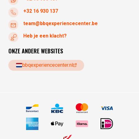
+32 16 930 137
team@bbqexperiencecenter.be
Heb je een klacht?
ONZE ANDERE WEBSITES
bbqexperiencecenter.nl