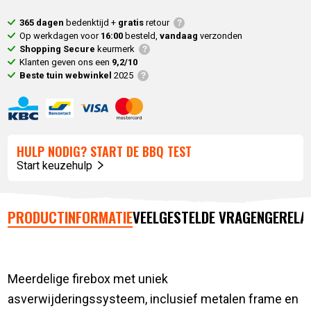
365 dagen
bedenktijd +
gratis
retour
Op werkdagen voor
16:00
besteld,
vandaag
verzonden
Shopping Secure
keurmerk
Klanten geven ons een
9,2/10
Beste tuin webwinkel
2025
HULP NODIG? START DE BBQ TEST
Start keuzehulp
PRODUCTINFORMATIE
VEELGESTELDE VRAGEN
GERELA
Meerdelige firebox met uniek
asverwijderingssysteem, inclusief metalen frame en