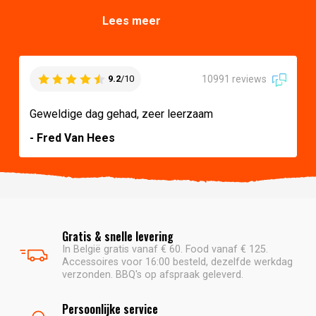
Lees meer
10991 reviews
9.2
/10
Geweldige dag gehad, zeer leerzaam
- Fred Van Hees
Gratis & snelle levering
In België gratis vanaf € 60. Food vanaf € 125.
Accessoires voor 16:00 besteld, dezelfde werkdag
verzonden. BBQ's op afspraak geleverd.
Persoonlijke service