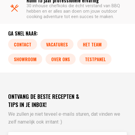
Ruim 15 jaar professionele ervaring
30 inhouse chefkoks die écht verstand van BBQ
hebben en er alles aan doen om jouw outdoor
cooking adventure tot een succes te maken.
GA SNEL NAAR:
CONTACT
VACATURES
HET TEAM
SHOWROOM
OVER ONS
TESTPANEL
ONTVANG DE BESTE RECEPTEN &
TIPS IN JE INBOX!
We zullen je niet teveel e-mails sturen, dat vinden we
zelf namelijk ook irritant :)