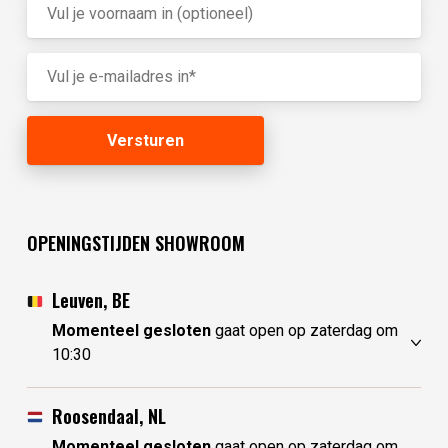
OPENINGSTIJDEN SHOWROOM
Leuven, BE
Momenteel gesloten
gaat open op zaterdag om
10:30
vrijdag
10:30 - 17:30
zaterdag
10:30 - 17:30
Roosendaal, NL
zondag
gesloten
Momenteel gesloten
gaat open op zaterdag om