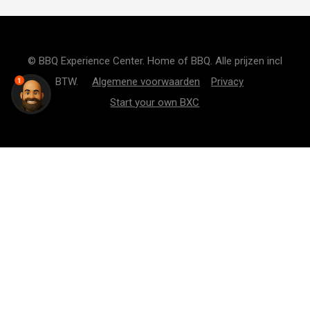
© BBQ Experience Center. Home of BBQ. Alle prijzen incl
BTW.
Algemene voorwaarden
Privacy
1
Start your own BXC