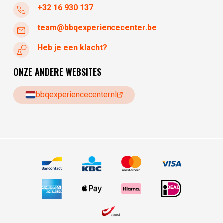
+32 16 930 137
team@bbqexperiencecenter.be
Heb je een klacht?
ONZE ANDERE WEBSITES
bbqexperiencecenter.nl