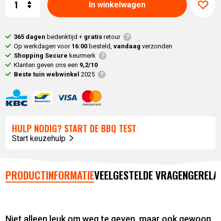
In winkelwagen
365 dagen
bedenktijd +
gratis
retour
Op werkdagen voor
16:00
besteld,
vandaag
verzonden
Shopping Secure
keurmerk
Klanten geven ons een
9,2/10
Beste tuin webwinkel
2025
HULP NODIG? START DE BBQ TEST
Start keuzehulp
PRODUCTINFORMATIE
VEELGESTELDE VRAGEN
GERELA
Niet alleen leuk om weg te geven, maar ook gewoon