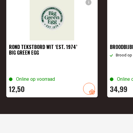
i
ROND TEKSTBORD WIT ‘EST. 1974’
BROODBIJB
BIG GREEN EGG
Brood op 
Online op voorraad
Online 
12,
50
34,
99