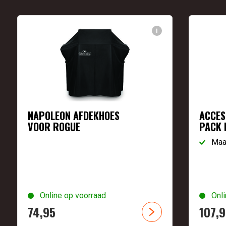
i
NAPOLEON AFDEKHOES
ACCES
VOOR ROGUE
PACK 
Maak
Online op voorraad
Onli
74,
95
107,
9