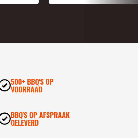
500+ BBQ'S OP
VOORRAAD
BBQ'S OP AFSPRAAK
GELEVERD