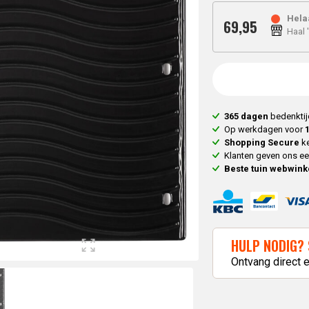
Egg
Medium
Egg small &
YR Experience workshop
FYR Masterclass
onderdelen
Saus.Guru
Hela
modellen
medium
69,
95
er & BBQ workshop
erican Classics
Haal 
Big Green
The Bastard
modellen
hisky & BBQ workshop
reetfood 3.0
Egg fan
Large & XL
Big Green
Ko
enda op basis van datum
ees 4.0
items
modellen
Egg large
le workshops bekijken
enda op basis van datum
Kamado
The Bastard
modellen
kijk alle masterclasses
Joe
+ tafel
Big Green
365 dagen
bedenktij
accessoires
Alle
Egg XL &
Op werkdagen voor
Grill Guru
modellen
2XL
Shopping Secure
ke
accessoires
modellen
Klanten geven ons e
Monolith
Alle
Beste tuin webwink
accessoires
modellen
HULP NODIG? 
Ontvang direct 