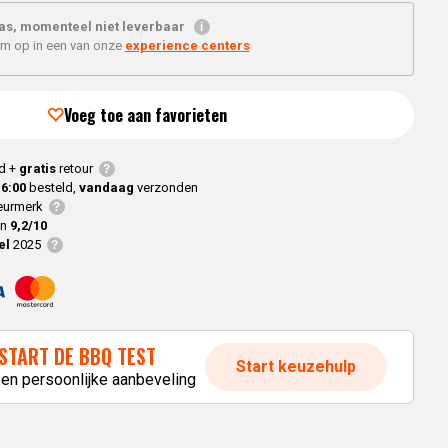
Joe
modellen
Alle
as, momenteel niet leverbaar
Classic
Alle
Modellen
'm op in een van onze
experience centers
Modellen
modellen
nnected Joe
Voeg toe aan favorieten
Kamado
Big Joe
d +
gratis
retour
modellen
16:00
besteld,
vandaag
verzonden
Alle
urmerk
en
9,2/10
modellen
el
2025
START DE BBQ TEST
Start keuzehulp
een persoonlijke aanbeveling