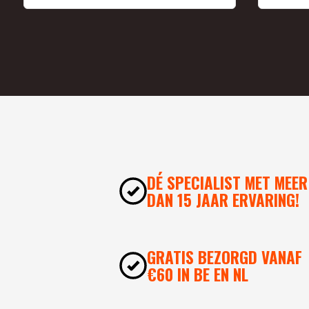
DÉ SPECIALIST MET MEER
DAN 15 JAAR ERVARING!
GRATIS BEZORGD VANAF
€60 IN BE EN NL