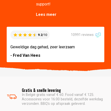
support!
Lees meer
10991 reviews
9.2
/10
Geweldige dag gehad, zeer leerzaam
- Fred Van Hees
Gratis & snelle levering
In België gratis vanaf € 60. Food vanaf € 125.
Accessoires voor 16:00 besteld, dezelfde werkdag
verzonden. BBQ's op afspraak geleverd.