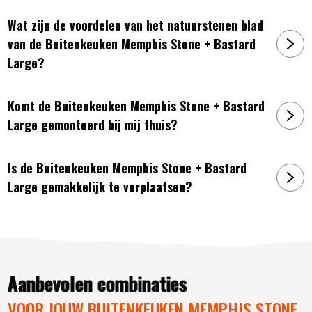
Urban
of
The Bastard Large VX
.
Wat zijn de voordelen van het natuurstenen blad
Hoogwaardig Frans eikenhout: Duurzaam, sterk en
van de Buitenkeuken Memphis Stone + Bastard
robuust.
Large?
Wind- en luchtdroog hout: Vermindert krimpen en
uitzetten.
Massieve constructie: Extra dikke balken en planken
Komt de Buitenkeuken Memphis Stone + Bastard
zorgen voor stabiliteit en een stoere uitstraling.
Large gemonteerd bij mij thuis?
2 cm dik natuurstenen blad
Natuurstenenblad is bestand tegen vocht en vlekken
Natuurstenenblad is gemakkelijk schoon te maken
Is de Buitenkeuken Memphis Stone + Bastard
Formaat tafel: 150 x 72 x 90 cm.
Large gemakkelijk te verplaatsen?
Vier stevige zwenkwielen, waarvan twee geremd, voor
eenvoudige verplaatsing.
Volledig gemonteerd geleverd: Geen montage nodig,
direct klaar voor gebruik.
Aanbevolen combinaties
Bezorgd én gemonteerd geleverd
VOOR JOUW BUITENKEUKEN MEMPHIS STONE