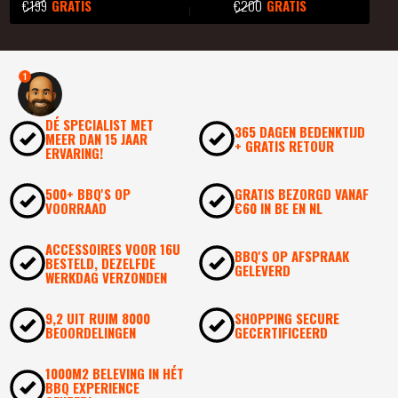
€199
GRATIS
€200
GRATIS
1
DÉ SPECIALIST MET
365 DAGEN BEDENKTIJD
MEER DAN 15 JAAR
+ GRATIS RETOUR
ERVARING!
500+ BBQ'S OP
GRATIS BEZORGD VANAF
VOORRAAD
€60 IN BE EN NL
ACCESSOIRES VOOR 16U
BBQ'S OP AFSPRAAK
BESTELD, DEZELFDE
GELEVERD
WERKDAG VERZONDEN
9,2 UIT RUIM 8000
SHOPPING SECURE
BEOORDELINGEN
GECERTIFICEERD
1000M2 BELEVING IN HÉT
BBQ EXPERIENCE