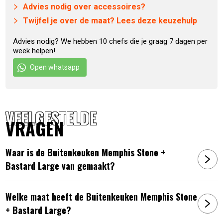
Advies nodig over accessoires?
verplaatsen dankzij vier stevige zwenkwielen, waarvan twee
Twijfel je over de maat? Lees deze keuzehulp
voorzien zijn van een rem. Perfect voor flexibel gebruik in je
tuin of op je terras.
Advies nodig? We hebben 10 chefs die je graag 7 dagen per
week helpen!
Natuurstenen blad
Open whatsapp
Het 2 cm dikke natuurstenen blad voegt niet alleen een luxe
uitstraling toe, maar biedt ook praktische voordelen. Het is
VEELGESTELDE
bestand tegen vocht en vlekken, en eenvoudig schoon te
VRAGEN
maken met een sopje. Ideaal voor het bereiden van
gerechten en het plaatsen van accessoires zonder zorgen.
Waar is de Buitenkeuken Memphis Stone +
Bastard Large van gemaakt?
Eigenschappen Buitenkeuken
Memphis Stone + Bastard Large
Welke maat heeft de Buitenkeuken Memphis Stone
+ Bastard Large?
Inclusief BBQ
The Bastard Large
,
The Bastard Large