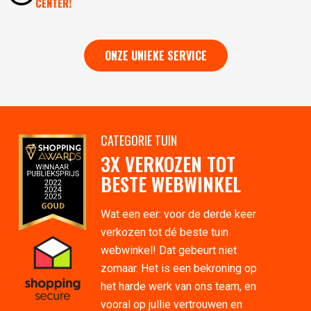
CENTER!
ONZE UNIEKE SERVICE
CATEGORIE TUIN
3X VERKOZEN TOT
BESTE WEBWINKEL
Wat een eer: voor de derde keer
verkozen tot dé beste tuin
webwinkel! Dat gebeurt niet
zomaar. Het is een bekroning op
het harde werk van ons team, en
vooral op jullie vertrouwen en