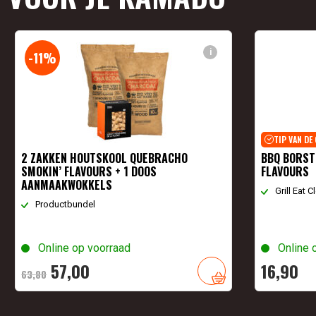
i
-11%
TIP VAN DE
2 ZAKKEN HOUTSKOOL QUEBRACHO
BBQ BORSTE
SMOKIN’ FLAVOURS + 1 DOOS
FLAVOURS
AANMAAKWOKKELS
Grill Eat 
Productbundel
Online op voorraad
Online 
Oorspronkelijke
Huidige
57,
00
16,
90
63,
80
prijs
prijs