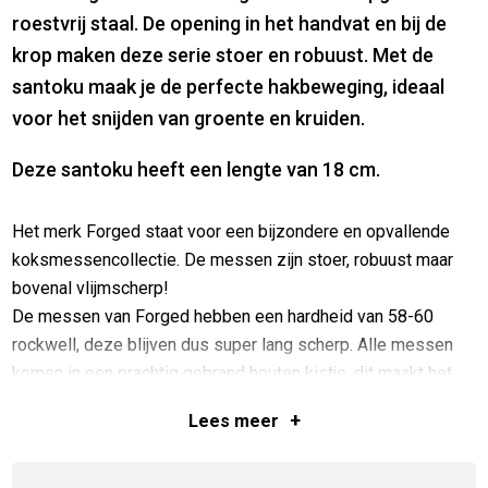
roestvrij staal. De opening in het handvat en bij de
krop maken deze serie stoer en robuust. Met de
santoku maak je de perfecte hakbeweging, ideaal
voor het snijden van groente en kruiden.
Deze santoku heeft een lengte van 18 cm.
Het merk Forged staat voor een bijzondere en opvallende
koksmessencollectie. De messen zijn stoer, robuust maar
bovenal vlijmscherp!
De messen van Forged hebben een hardheid van 58-60
rockwell, deze blijven dus super lang scherp. Alle messen
komen in een prachtig gebrand houten kistje, dit maakt het
ook ideaal om cadeau te geven.
+
Lees
meer
SPECIFICATIES