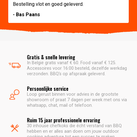
Bestelling vlot en goed geleverd.
- Bas Paans
Gratis & snelle levering
In België gratis vanaf € 60. Food vanaf € 125.
Accessoires voor 16:00 besteld, dezelfde werkdag
verzonden. BBQ's op afspraak geleverd.
Persoonlijke service
Loop gerust binnen voor advies in de grootste
showroom of praat 7 dagen per week met ons via
whatsapp, chat, mail of telefoon.
Ruim 15 jaar professionele ervaring
30 inhouse chefkoks die écht verstand van BBQ
hebben en er alles aan doen om jouw outdoor
cooking adventure tot een succes te maken.