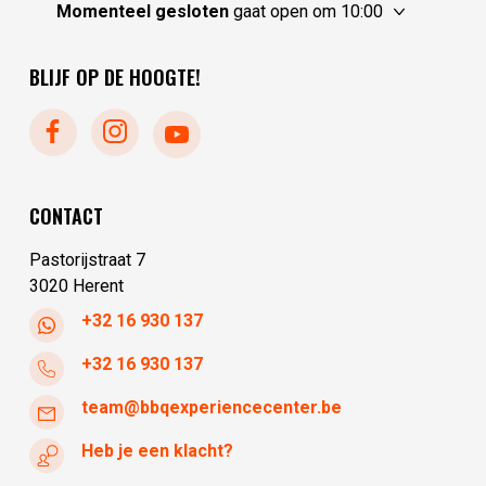
Momenteel gesloten
gaat open om 10:00
vrijdag
10:30 - 17:30
dinsdag
gesloten
zaterdag
10:00 - 17:30
woensdag
gesloten
zondag
gesloten
BLIJF OP DE HOOGTE!
donderdag
10:00 - 17:30
maandag
gesloten
vrijdag
10:00 - 17:30
dinsdag
10:00 - 17:30
woensdag
10:00 - 17:30
donderdag
10:00 - 17:30
CONTACT
vrijdag
10:00 - 17:30
Pastorijstraat 7
3020 Herent
+32 16 930 137
+32 16 930 137
team@bbqexperiencecenter.be
Heb je een klacht?