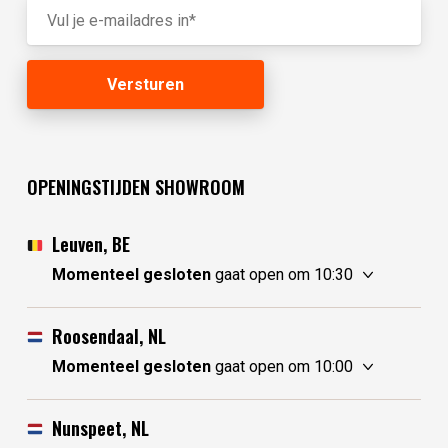
OPENINGSTIJDEN SHOWROOM
Leuven, BE
Momenteel gesloten
gaat open om 10:30
zaterdag
10:30 - 17:30
zondag
gesloten
Roosendaal, NL
maandag
gesloten
Momenteel gesloten
gaat open om 10:00
dinsdag
gesloten
zaterdag
10:00 - 17:30
woensdag
10:30 - 17:30
zondag
10:00 - 17:30
Nunspeet, NL
donderdag
10:30 - 17:30
maandag
10:00 - 17:30