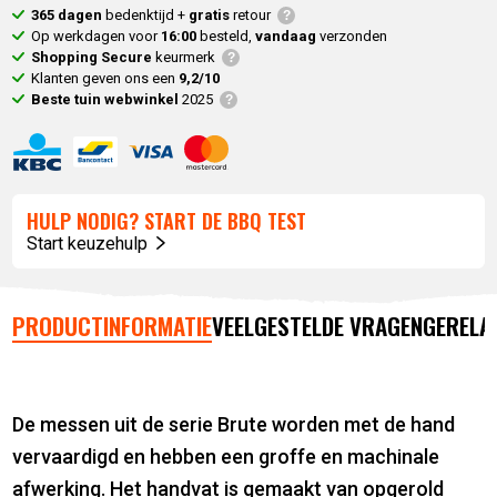
365 dagen
bedenktijd +
gratis
retour
Op werkdagen voor
16:00
besteld,
vandaag
verzonden
Shopping Secure
keurmerk
Klanten geven ons een
9,2/10
Beste tuin webwinkel
2025
HULP NODIG? START DE BBQ TEST
Start keuzehulp
PRODUCTINFORMATIE
VEELGESTELDE VRAGEN
GERELA
De messen uit de serie Brute worden met de hand
vervaardigd en hebben een groffe en machinale
afwerking. Het handvat is gemaakt van opgerold