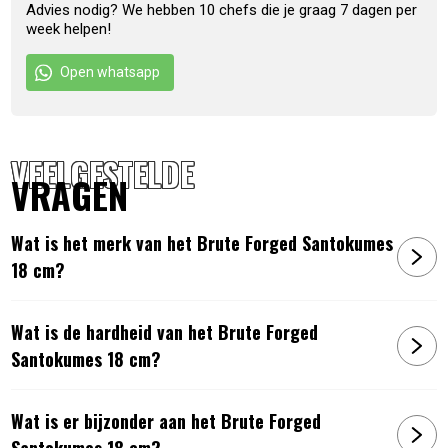
Advies nodig? We hebben 10 chefs die je graag 7 dagen per
Vervaardigd van Japans staal
week helpen!
Hardheid van 58 Rockwell
Lemmetlengte is 18
cm
Open whatsapp
Lemmetdikte is 2 mm
Slijphoek van 18 graden
Gewicht 250 gram
VEELGESTELDE
Met de hand gesmeed
VRAGEN
Verpakt in een luxe houten kistje
Artikelnummer:
8720039620155
Wat is het merk van het Brute Forged Santokumes
18 cm?
Wat is de hardheid van het Brute Forged
Santokumes 18 cm?
Wat is er bijzonder aan het Brute Forged
Santokumes 18 cm?