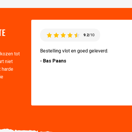
TE
9.2
/10
Bestelling vlot en goed geleverd.
rkozen tot
- Bas Paans
rt niet
t harde
ie