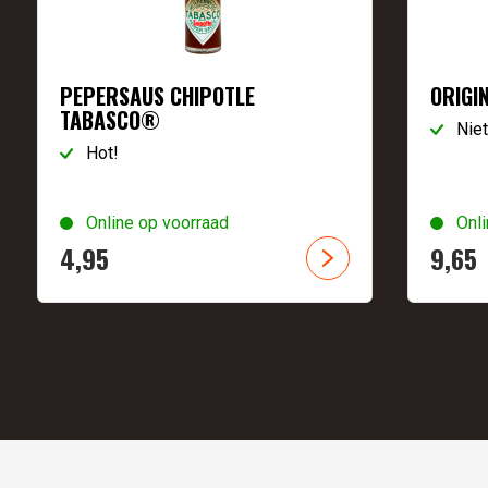
PEPERSAUS CHIPOTLE
ORIGI
TABASCO®
Niet
Hot!
Online op voorraad
Onli
4,
95
9,
65