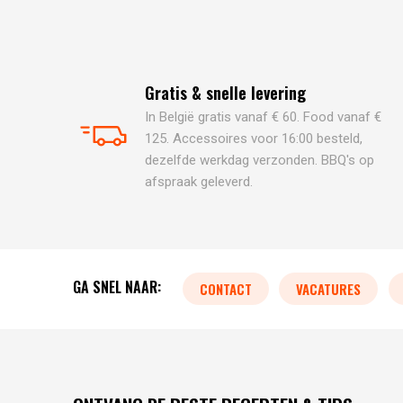
Gratis & snelle levering
In België gratis vanaf € 60. Food vanaf €
125. Accessoires voor 16:00 besteld,
dezelfde werkdag verzonden. BBQ's op
afspraak geleverd.
GA SNEL NAAR:
CONTACT
VACATURES