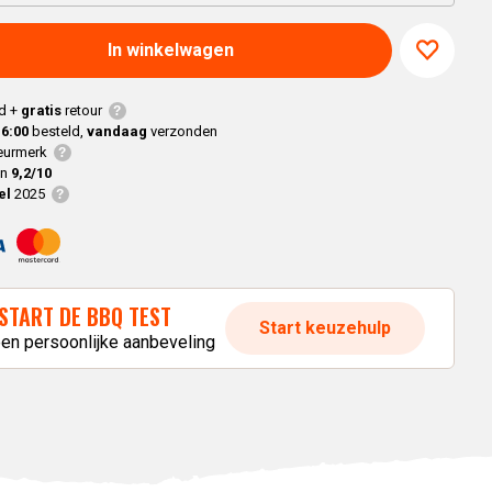
Joe
modellen
Alle
Classic
Alle
Modellen
In winkelwagen
Modellen
modellen
nnected Joe
d +
gratis
retour
16:00
besteld,
vandaag
verzonden
Kamado
urmerk
Big Joe
en
9,2/10
el
2025
modellen
Alle
modellen
START DE BBQ TEST
Start keuzehulp
een persoonlijke aanbeveling