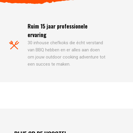
Ruim 15 jaar professionele
ervaring
30 inhouse chefkoks die écht verstand
van BBQ hebben en er alles aan doen
om jouw outdoor cooking adventure tot
een succes te maken.