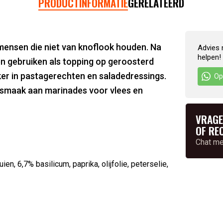
PRODUCTINFORMATIE
GERELATEERD
mensen die niet van knoflook houden. Na
Advies 
helpen!
 en gebruiken als topping op geroosterd
er in pastagerechten en saladedressings.
Op
 smaak aan marinades voor vlees en
VRAGE
OF RE
Chat m
, 6,7% basilicum, paprika, olijfolie, peterselie,