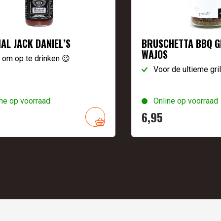
NAL JACK DANIEL’S
BRUSCHETTA BBQ G
WAJOS
 om op te drinken 😉
Voor de ultieme gri
ne op voorraad
Online op voorraad
6,
95