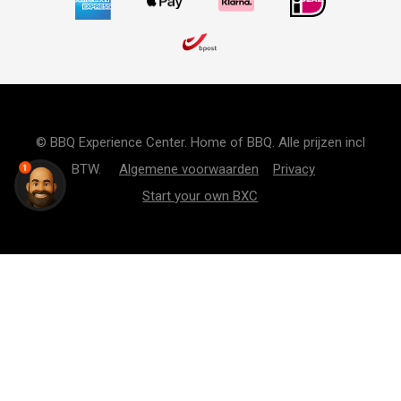
© BBQ Experience Center. Home of BBQ. Alle prijzen incl
BTW.
Algemene voorwaarden
Privacy
1
Start your own BXC