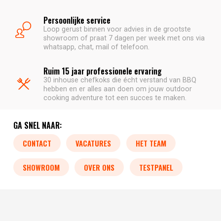
Persoonlijke service
Loop gerust binnen voor advies in de grootste
showroom of praat 7 dagen per week met ons via
whatsapp, chat, mail of telefoon.
Ruim 15 jaar professionele ervaring
30 inhouse chefkoks die écht verstand van BBQ
hebben en er alles aan doen om jouw outdoor
cooking adventure tot een succes te maken.
GA SNEL NAAR:
CONTACT
VACATURES
HET TEAM
SHOWROOM
OVER ONS
TESTPANEL