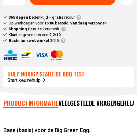
365 dagen
bedenktijd +
gratis
retour
Op werkdagen voor
16:00
besteld,
vandaag
verzonden
Shopping Secure
keurmerk
Klanten geven ons een
9,2/10
Beste tuin webwinkel
2025
HULP NODIG? START DE BBQ TEST
Start keuzehulp
PRODUCTINFORMATIE
VEELGESTELDE VRAGEN
GERELA
Base (basis) voor de Big Green Egg.