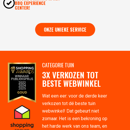
BBQ EXPERIENCE
CENTER!
ONZE UNIEKE SERVICE
CATEGORIE TUIN
3X VERKOZEN TOT
BESTE WEBWINKEL
Wat een eer: voor de derde keer
verkozen tot dé beste tuin
webwinkel! Dat gebeurt niet
zomaar. Het is een bekroning op
het harde werk van ons team, en