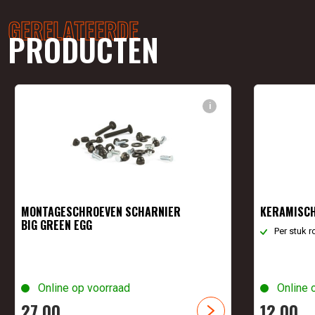
GERELATEERDE
PRODUCTEN
i
MONTAGESCHROEVEN SCHARNIER
KERAMISCH
BIG GREEN EGG
Per stuk 
Online op voorraad
Online 
27,
00
12,
00