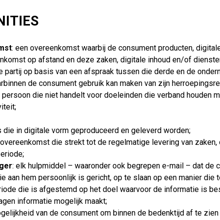
NITIES
mst
: een overeenkomst waarbij de consument producten, digital
nkomst op afstand en deze zaken, digitale inhoud en/of diens
e partij op basis van een afspraak tussen die derde en de onder
aarbinnen de consument gebruik kan maken van zijn herroepingsre
e persoon die niet handelt voor doeleinden die verband houden met
teit;
 die in digitale vorm geproduceerd en geleverd worden;
 overeenkomst die strekt tot de regelmatige levering van zaken, 
eriode;
ger
: elk hulpmiddel – waaronder ook begrepen e-mail – dat de
die aan hem persoonlijk is gericht, op te slaan op een manier die
iode die is afgestemd op het doel waarvoor de informatie is be
agen informatie mogelijk maakt;
ogelijkheid van de consument om binnen de bedenktijd af te zie