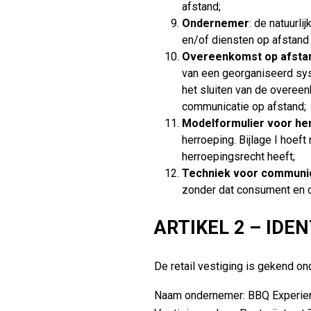
afstand;
Ondernemer
: de natuurli
en/of diensten op afstand
Overeenkomst op afsta
van een georganiseerd syst
het sluiten van de overee
communicatie op afstand;
Modelformulier voor he
herroeping. Bijlage I hoef
herroepingsrecht heeft;
Techniek voor communic
zonder dat consument en o
ARTIKEL 2 – IDE
De retail vestiging is gekend on
Naam ondernemer: BBQ Experie