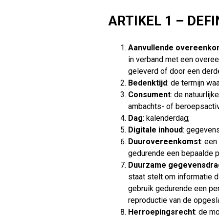
ARTIKEL 1 – DEFI
Aanvullende overeenko
in verband met een overee
geleverd of door een derd
Bedenktijd
: de termijn w
Consument
:
de natuurlijk
ambachts- of beroepsactivi
Dag
: kalenderdag;
Digitale inhoud
: gegevens
Duurovereenkomst
: een
gedurende een bepaalde p
Duurzame gegevensdra
staat stelt om informatie 
gebruik gedurende een per
reproductie van de opgesl
Herroepingsrecht
: de m