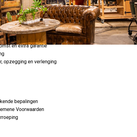
e consument tijdens de bedenktijd
 herroepingsrecht door de consument en kosten daarvan
e ondernemer bij herroeping
ngsrecht
omst en extra garantie
ing
ur, opzegging en verlenging
ijkende bepalingen
Algemene Voorwaarden
erroeping