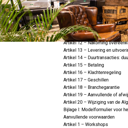
Artikel 7 – Verplichtingen van d
Artikel 8 – Uitoefening van het
Artikel 9 – Verplichtingen van d
Artikel 10 – Uitsluiting herroepi
Artikel 11 – De prijs
Artikel 12 – Nakoming overeenk
Artikel 13 – Levering en uitvoer
Artikel 14 – Duurtransacties: du
Artikel 15 – Betaling
Artikel 16 – Klachtenregeling
Artikel 17 – Geschillen
Artikel 18 – Branchegarantie
Artikel 19 – Aanvullende of afw
Artikel 20 – Wijziging van de 
Bijlage I: Modelformulier voor h
Aanvullende voorwaarden
Artikel 1 – Workshops